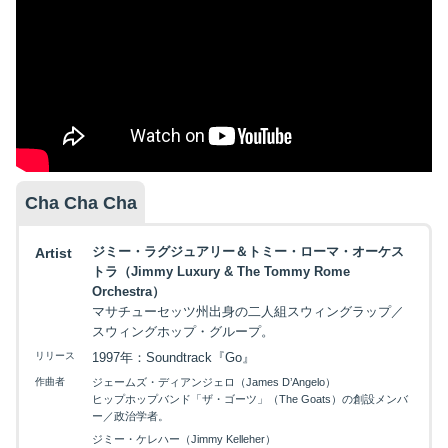
Cha Cha Cha
ジミー・ラグジュアリー＆トミー・ローマ・オーケス
Artist
トラ（Jimmy Luxury & The Tommy Rome
Orchestra）
マサチューセッツ州出身の二人組スウィングラップ／
スウィングホップ・グループ。
リリース
1997年：Soundtrack『Go』
作曲者
ジェームズ・ディアンジェロ（James D’Angelo）
ヒップホップバンド「ザ・ゴーツ」（The Goats）の創設メンバ
ー／政治学者。
ジミー・ケレハー（Jimmy Kelleher）