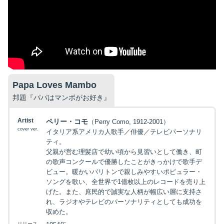
Papa Loves Mambo
邦題『パパはマンボがお好き』
Artist
ペリー・コモ
（Perry Como, 1912-2001）
cover ver.
イタリア系アメリカ人歌手／俳優／テレビパーソナリ
ティ。
父親が営む理髪店で幼い頃から見習いとして働き、町
の歌声コンクールで優勝したことがきっかけで歌手デ
ビュー。暖かいバリトンで親しみやすいポピュラー・
ソングを歌い、全世界で1億枚以上のレコードを売り上
げた。また、庶民的で誠実な人柄が幅広い層に支持さ
れ、ラジオやテレビのパーソナリティとしても成功を
収めた。
リリース