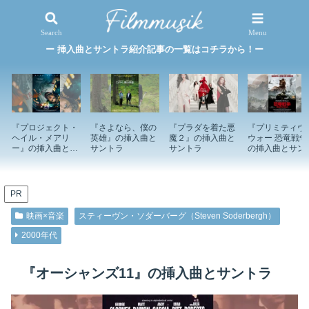
映画×音楽
特集記事
Search
Menu
ー 挿入曲とサントラ紹介記事の一覧はコチラから！ー
『プロジェクト・
『さよなら、僕の
『プラダを着た悪
『プリミティヴ
ヘイル・メアリ
英雄』の挿入曲と
魔２』の挿入曲と
ウォー 恐竜戦争
ー』の挿入曲とサ
サントラ
サントラ
の挿入曲とサン
ントラ
ラ
PR
映画×音楽
スティーヴン・ソダーバーグ（Steven Soderbergh）
2000年代
『オーシャンズ11』の挿入曲とサントラ