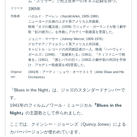
ム『スリラー』で売上世界一のギネス記録を持つ。
リリース
1965年
作曲者
ハロルド・アーレン（Harold Arlen, 1905-1986）
ニューヨーク出身のユダヤ系アメリカ人作曲家。
映画『オズの魔法使』(1939) でジュディ・ガーランドが歌う劇中
歌『虹の彼方に』を作曲しアカデミー歌曲賞を受賞した。
ジョニー・マーサー（Johnny Mercer, 1909-1976）
クロアチア／アイルランド系アメリカ人作詞者。
キャピトル・レコードの共同創設者の一人。映画『ハーヴェイ・
ガールズ』(1946)、『花婿来たる』(1951)、『ティファニーで朝
食を』(1961)、『酒とバラの日々』(1962) の劇中歌の作詞を手掛
け、アカデミー歌曲賞を4回受賞した。
Original
1941年：アーティ・ショウ・オーケストラ（Artie Shaw and His
ver.
Orchestra）
『Blues in the Night』は、ジャズのスタンダードナンバーで
す。
1941年のフィルムノワール・ミュージカル
『Blues in the
Night』
の主題歌として作られました。
ここでは、クインシー・ジョーンズ（Quincy Jones）による
カバーバージョンが使われています。