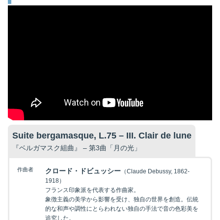
Suite bergamasque, L.75 – III. Clair de lune
『ベルガマスク組曲』 – 第3曲「月の光」
作曲者
クロード・ドビュッシー
（Claude Debussy, 1862-
1918）
フランス印象派を代表する作曲家。
象徴主義の美学から影響を受け、独自の世界を創造。伝統
的な和声や調性にとらわれない独自の手法で音の色彩美を
追究した。