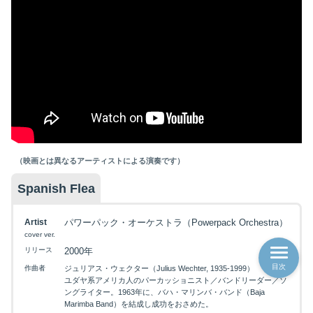
（映画とは異なるアーティストによる演奏です）
Spanish Flea
Artist
パワーパック・オーケストラ（Powerpack Orchestra）
cover ver.
リリース
2000年
目次
作曲者
ジュリアス・ウェクター（Julius Wechter, 1935-1999）
ユダヤ系アメリカ人のパーカッショニスト／バンドリーダー／ソ
ングライター。1963年に、バハ・マリンバ・バンド（Baja
Marimba Band）を結成し成功をおさめた。