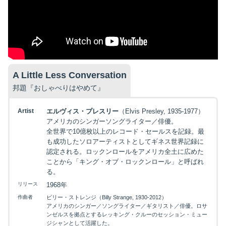
A Little Less Conversation
邦題『おしゃべりはやめて』
Artist
エルヴィス・プレスリー
（Elvis Presley, 1935-1977）
アメリカのシンガーソングライター／俳優。
全世界で10億枚以上のレコード・セールスを記録。最
も成功したソロアーティストとしてギネス世界記録に
認定される。ロックンロールをアメリカ全土に広めた
ことから「キング・オブ・ロックンロール」と呼ばれ
る。
リリース
1968年
作曲者
ビリー・ストレンジ（Billy Strange, 1930-2012）
アメリカのシンガー／ソングライター／ギタリスト／俳優。ロサ
ンゼルスを拠点とするレッキング・クルーのセッション・ミュー
ジシャンとして活躍した。