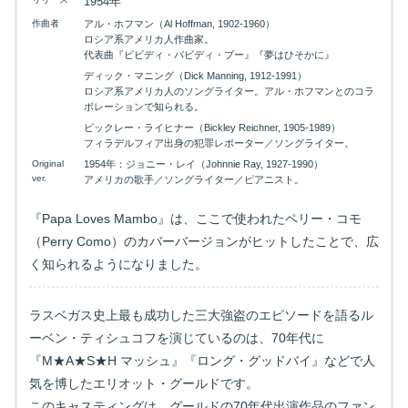
1954年
作曲者
アル・ホフマン（Al Hoffman, 1902-1960）
ロシア系アメリカ人作曲家。
代表曲『ビビディ・バビディ・ブー』『夢はひそかに』
ディック・マニング（Dick Manning, 1912-1991）
ロシア系アメリカ人のソングライター。アル・ホフマンとのコラ
ボレーションで知られる。
ビックレー・ライヒナー（Bickley Reichner, 1905-1989）
フィラデルフィア出身の犯罪レポーター／ソングライター。
Original
1954年：ジョニー・レイ（Johnnie Ray, 1927-1990）
ver.
アメリカの歌手／ソングライター／ピアニスト。
『Papa Loves Mambo』は、ここで使われたペリー・コモ
（Perry Como）のカバーバージョンがヒットしたことで、広
く知られるようになりました。
ラスベガス史上最も成功した三大強盗のエピソードを語るル
ーベン・ティシュコフを演じているのは、70年代に
『M★A★S★H マッシュ』『ロング・グッドバイ』などで人
気を博したエリオット・グールドです。
このキャスティングは、グールドの70年代出演作品のファン