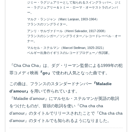
ジミー・ラグジュアリーとして知られるスイングラッパー。ジミ
ー・ラグジュアリー＆トミー・ローマ・オーケストラのメンバ
ー。
マルク・ランジャン（Marc Lanjean, 1903-1964）
フランスのソングライター。
アンリ・サルヴァドール（Henri Salvador, 1917-2008）
フランスのシンガー／ソングライター／レコードレーベル・オー
ナー。
マルセル・ステルマン（Marcel Stellman, 1925-2021）
ベルギー出身のイギリスのレコードプロデュー／作詞家。
『Cha Cha Cha』は、ダグ・リーマン監督による1999年の犯
罪コメディ映画
『go』
で使われ人気となった曲です。
この曲は、フランスのスタンダードナンバー
『Maladie
d’amour』
を用いて作られています。
『Maladie d’amour』にマルセル・ステルマンが英語の歌詞
をつけたものが、冒頭の歌詞を使い『Cha cha cha
d’amour』のタイトルでリリースされたことで『Cha cha cha
d’amour』のタイトルでも知られるようになりました。