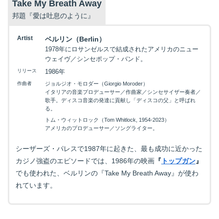
Take My Breath Away
邦題『愛は吐息のように』
Artist
ベルリン（Berlin）
1978年にロサンゼルスで結成されたアメリカのニュー
ウェイヴ／シンセポップ・バンド。
リリース
1986年
作曲者
ジョルジオ・モロダー（Giorgio Moroder）
イタリアの音楽プロデューサー／作曲家／シンセサイザー奏者／
歌手。ディスコ音楽の発達に貢献し「ディスコの父」と呼ばれ
る。
トム・ウィットロック（Tom Whitlock, 1954-2023）
アメリカのプロデューサー／ソングライター。
シーザーズ・パレスで1987年に起きた、最も成功に近かった
カジノ強盗のエピソードでは、1986年の映画
『
トップガン
』
でも使われた、ベルリンの『Take My Breath Away』が使わ
れています。