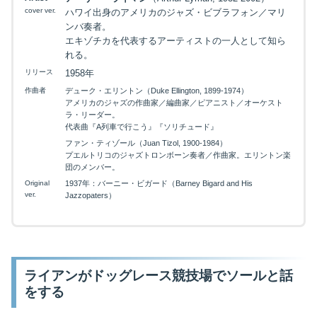
cover ver.
ハワイ出身のアメリカのジャズ・ビブラフォン／マリ
ンバ奏者。
エキゾチカを代表するアーティストの一人として知ら
れる。
リリース
1958年
作曲者
デューク・エリントン（Duke Ellington, 1899-1974）
アメリカのジャズの作曲家／編曲家／ピアニスト／オーケスト
ラ・リーダー。
代表曲『A列車で行こう』『ソリチュード』
ファン・ティゾール（Juan Tizol, 1900-1984）
プエルトリコのジャズトロンボーン奏者／作曲家。エリントン楽
団のメンバー。
Original
1937年：バーニー・ビガード（Barney Bigard and His
ver.
Jazzopaters）
ライアンがドッグレース競技場でソールと話
をする