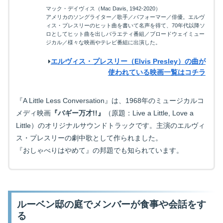
マック・デイヴィス（Mac Davis, 1942-2020）
アメリカのソングライター／歌手／パフォーマー／俳優。エルヴ
ィス・プレスリーのヒット曲を書いて名声を得て、70年代以降ソ
ロとしてヒット曲を出しバラエティ番組／ブロードウェイミュー
ジカル／様々な映画やテレビ番組に出演した。
エルヴィス・プレスリー（Elvis Presley）の曲が
使われている映画一覧はコチラ
『A Little Less Conversation』は、1968年のミュージカルコ
メディ映画
『バギー万才!!』
（原題：Live a Little, Love a
Little）のオリジナルサウンドトラックです。主演のエルヴィ
ス・プレスリーの劇中歌として作られました。
『おしゃべりはやめて』の邦題でも知られています。
ルーベン邸の庭でメンバーが食事や会話をす
る