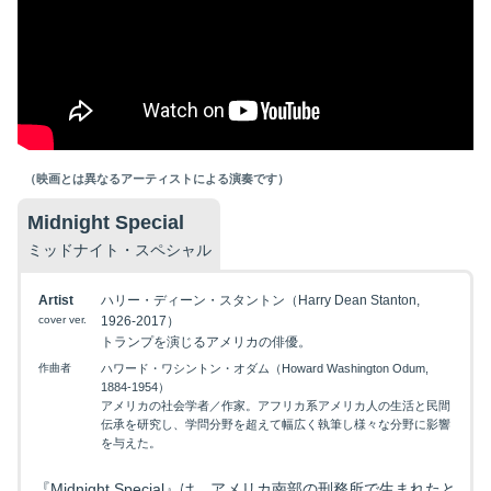
（映画とは異なるアーティストによる演奏です）
Midnight Special
ミッドナイト・スペシャル
Artist
ハリー・ディーン・スタントン（Harry Dean Stanton,
cover ver.
1926-2017）
トランプを演じるアメリカの俳優。
作曲者
ハワード・ワシントン・オダム（Howard Washington Odum,
1884-1954）
アメリカの社会学者／作家。アフリカ系アメリカ人の生活と民間
伝承を研究し、学問分野を超えて幅広く執筆し様々な分野に影響
を与えた。
『Midnight Special』は、アメリカ南部の刑務所で生まれたと