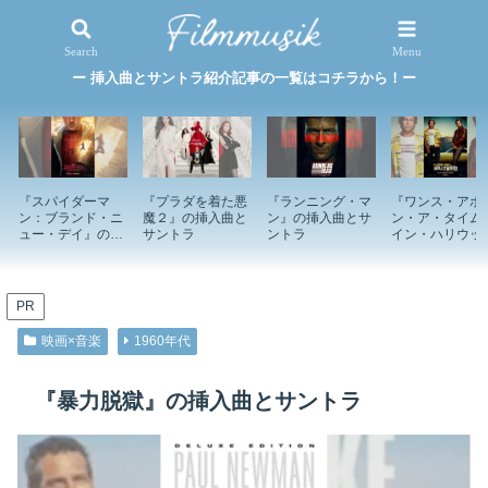
映画×音楽
特集記事
Search
Menu
ー 挿入曲とサントラ紹介記事の一覧はコチラから！ー
『スパイダーマ
『プラダを着た悪
『ランニング・マ
『ワンス・アポ
ン：ブランド・ニ
魔２』の挿入曲と
ン』の挿入曲とサ
ン・ア・タイム
ュー・デイ』の挿
サントラ
ントラ
イン・ハリウッ
入曲とサントラ
ド』の挿入曲と
ントラ
PR
映画×音楽
1960年代
『暴力脱獄』の挿入曲とサントラ