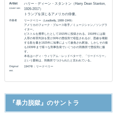
Artist
ハリー・ディーン・スタントン（Harry Dean Stanton,
cover ver.
1926-2017）
トランプを演じるアメリカの俳優。
作曲者
リードベリー（Leadbelly, 1888-1949）
アメリカのフォーク・ブルース歌手／ミュージシャン／ソングラ
イター。
ピストルを携帯したとして1915年に投獄される。1918年には殺
人罪の有罪判決を受け30年の懲役刑で収監されるが、恩赦を嘆願
する歌を書き1925年に知事によって赦免され釈放。しかしその後
も1939年まで様々な刑事告発でいくつかの刑務所で懲役刑に服
す。
本名はハディ・ウィリアム・レッドベターで、「リードベリー」
という愛称は、刑務所でつけられたと言われている。
Original
1947年：リードベリー
映画を探す
ver.
下記を選択して絞り込み検索もできます
『暴力脱獄』のサントラ