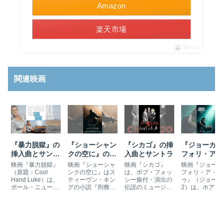
Amazon
楽天市場
ポチップ
関連映画
『暴力脱獄』の
『ショーシャン
『シカゴ』の挿
『ジョーカー
挿入曲とサント
クの空に』の挿
入曲とサントラ
フォリ・ア・
ラ
入曲とサントラ
ゥ』の挿入曲
映画『暴力脱獄』
映画『ショーシャ
映画『シカゴ』
映画『ジョーカ
（24曲）と
（原題：Cool
ンクの空に』はス
は、ボブ・フォッ
フォリ・ア・ド
Hand Luke）は、
ティーヴン・キン
シー振付・演出の
ゥ』（ジョーカ
トラ
ポール・ニューマ
グの小説『刑務所
伝説のミュージカ
2）は、ホアキ
ン主演の刑務所映
のリタ・ヘイワー
ルの映画化作品で
ン・フェニック
画です。ラロ・シ
ス』を原作とたヒ
す。レネー・ゼル
がジョーカーを
フリンが音楽を担
ューマン・ドラマ
ウィガー、キャサ
じた2019年『
当しています。囚
作品です。レコー
リン・ゼタ＝ジョ
ーカー』の続編