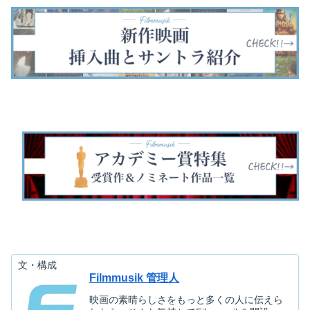
人が歌う曲やギタ
ドで流す曲やオー
ーンズらが出演
す。法廷でのミ
ーで弾き歌いして
プニング曲など挿
し、アカデミー作
ージカルシーン
いる曲など、挿入
入曲とサントラを
品賞など数々の賞
エンディング曲
曲とサントラを紹
紹介します。
を受賞しました。
ど、挿入曲とサ
介します。
キャストが歌うミ
トラを紹介しま
ュージカルナンバ
す。
ー／サントラを紹
介します。
文・構成
Filmmusik 管理人
映画の素晴らしさをもっと多くの人に伝えら