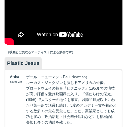
（映画とは異なるアーティストによる演奏です）
Plastic Jesus
Artist
ポール・ニューマン（Paul Newman）
cover ver.
ルーカス・ジャクソンを演じるアメリカの俳優。
ブロードウェイの舞台『ピクニック』(1953) での演技
が高い評価を受け映画界に入り、『傷だらけの栄光』
(1956) で大スターの地位を確立。以降半世紀以上にわ
たり第一線で活躍し続け、3度のアカデミー賞を初めと
する数多くの賞を受賞した。また、実業家としても成
功を収め、政治活動・社会奉仕活動などにも積極的に
参加し多くの功績を残した。