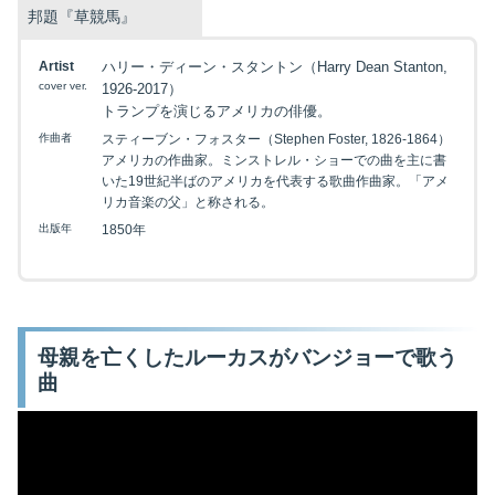
邦題『草競馬』
Artist
ハリー・ディーン・スタントン（Harry Dean Stanton,
cover ver.
1926-2017）
トランプを演じるアメリカの俳優。
作曲者
スティーブン・フォスター（Stephen Foster, 1826-1864）
アメリカの作曲家。ミンストレル・ショーでの曲を主に書
いた19世紀半ばのアメリカを代表する歌曲作曲家。「アメ
リカ音楽の父」と称される。
出版年
1850年
母親を亡くしたルーカスがバンジョーで歌う
曲