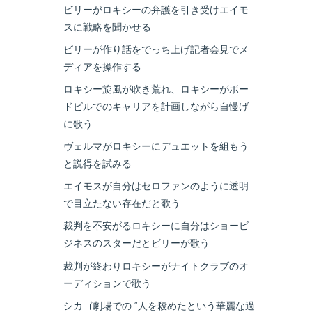
ビリーがロキシーの弁護を引き受けエイモ
スに戦略を聞かせる
ビリーが作り話をでっち上げ記者会見でメ
ディアを操作する
ロキシー旋風が吹き荒れ、ロキシーがボー
ドビルでのキャリアを計画しながら自慢げ
に歌う
ヴェルマがロキシーにデュエットを組もう
と説得を試みる
エイモスが自分はセロファンのように透明
で目立たない存在だと歌う
裁判を不安がるロキシーに自分はショービ
ジネスのスターだとビリーが歌う
裁判が終わりロキシーがナイトクラブのオ
ーディションで歌う
シカゴ劇場での “人を殺めたという華麗な過