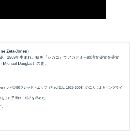
Zeta-Jones）
優、1969年生まれ。映画『シカゴ』でアカデミー助演女優賞を受賞し
hael Douglas）の妻。
r）と作詞家フレッド・エッブ（Fred Ebb, 1928-2004）の二人によるソングライ
楽を主に手掛け、成功を収めた。
ゴ』