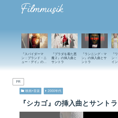
『スパイダーマ
『プラダを着た悪
『ランニング・マ
『ワ
ン：ブランド・ニ
魔２』の挿入曲と
ン』の挿入曲とサ
ン・
ュー・デイ』の挿
サントラ
ントラ
イン
入曲とサントラ
ド』
ント
PR
映画×音楽
2000年代
『シカゴ』の挿入曲とサントラ