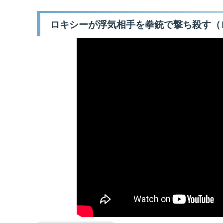
ロキシーが浮気相手を拳銃で撃ち殺す（