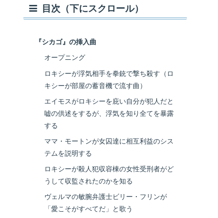
目次（下にスクロール）
『シカゴ』の挿入曲
オープニング
ロキシーが浮気相手を拳銃で撃ち殺す（ロ
キシーが部屋の蓄音機で流す曲）
エイモスがロキシーを庇い自分が犯人だと
嘘の供述をするが、浮気を知り全てを暴露
する
ママ・モートンが女囚達に相互利益のシス
テムを説明する
ロキシーが殺人犯収容棟の女性受刑者がど
うして収監されたのかを知る
ヴェルマの敏腕弁護士ビリー・フリンが
「愛こそがすべてだ」と歌う