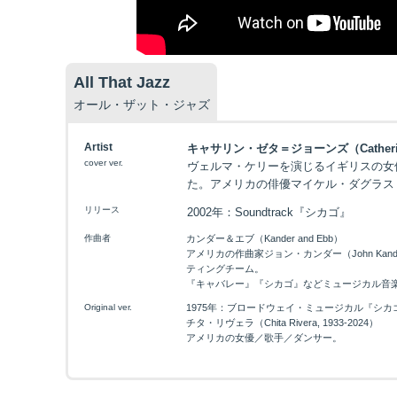
All That Jazz
オール・ザット・ジャズ
Artist
キャサリン・ゼタ＝ジョーンズ（Catherine 
cover ver.
ヴェルマ・ケリーを演じるイギリスの女
た。アメリカの俳優マイケル・ダグラス（Mic
リリース
2002年：Soundtrack『シカゴ』
作曲者
カンダー＆エブ（Kander and Ebb）
アメリカの作曲家ジョン・カンダー（John Kande
ティングチーム。
『キャバレー』『シカゴ』などミュージカル音
Original ver.
1975年：ブロードウェイ・ミュージカル『シカ
チタ・リヴェラ（Chita Rivera, 1933-2024）
アメリカの女優／歌手／ダンサー。