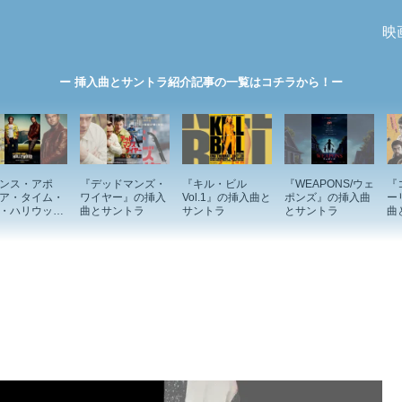
映
ー 挿入曲とサントラ紹介記事の一覧はコチラから！ー
ンス・アポ
『デッドマンズ・
『キル・ビル
『WEAPONS/ウェ
『
ア・タイム・
ワイヤー』の挿入
Vol.1』の挿入曲と
ポンズ』の挿入曲
ー
・ハリウッ
曲とサントラ
サントラ
とサントラ
曲
の挿入曲とサ
ラ