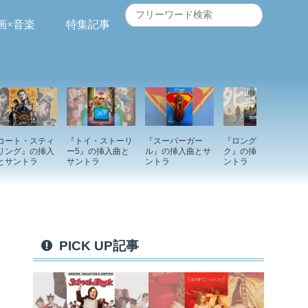
画×音楽
特集記事
コート・スティ
『トイ・ストーリ
『スーパーガー
『ロングウォー
リング』の挿入
ー5』の挿入曲と
ル』の挿入曲とサ
ク』の挿入曲とサ
とサントラ
サントラ
ントラ
ントラ
PICK UP記事