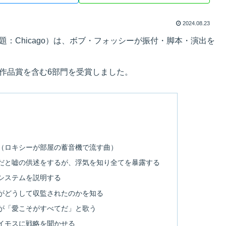
2024.08.23
題：Chicago）は、ボブ・フォッシーが振付・脚本・演出を
、作品賞を含む6部門を受賞しました。
（ロキシーが部屋の蓄音機で流す曲）
だと嘘の供述をするが、浮気を知り全てを暴露する
システムを説明する
がどうして収監されたのかを知る
が「愛こそがすべてだ」と歌う
イモスに戦略を聞かせる