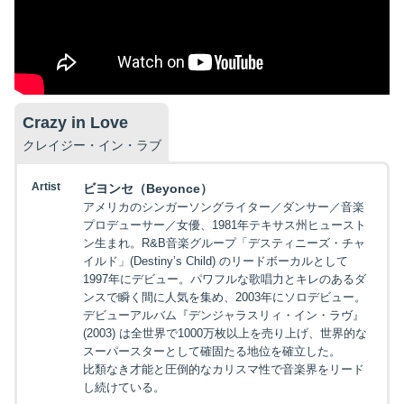
Crazy in Love
クレイジー・イン・ラブ
Artist
ビヨンセ（Beyonce）
アメリカのシンガーソングライター／ダンサー／音楽
プロデューサー／女優、1981年テキサス州ヒュースト
ン生まれ。R&B音楽グループ「デスティニーズ・チャ
イルド」(Destiny’s Child) のリードボーカルとして
1997年にデビュー。パワフルな歌唱力とキレのあるダ
ンスで瞬く間に人気を集め、2003年にソロデビュー。
デビューアルバム『デンジャラスリィ・イン・ラヴ』
(2003) は全世界で1000万枚以上を売り上げ、世界的な
スーパースターとして確固たる地位を確立した。
比類なき才能と圧倒的なカリスマ性で音楽界をリード
し続けている。