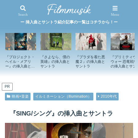
映画×音楽
特集記事
Search
Menu
ー 挿入曲とサントラ紹介記事の一覧はコチラから！ー
『プロジェクト・
『さよなら、僕の
『プラダを着た悪
『プリミティヴ
ヘイル・メアリ
英雄』の挿入曲と
魔２』の挿入曲と
ウォー 恐竜戦争
ー』の挿入曲とサ
サントラ
サントラ
の挿入曲とサン
ントラ
ラ
PR
映画×音楽
イルミネーション（Illumination）
2010年代
『SING/シング』の挿入曲とサントラ