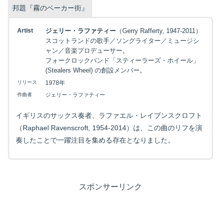
邦題『霧のベーカー街』
Artist
ジェリー・ラファティー
（Gerry Rafferty, 1947-2011）
スコットランドの歌手／ソングライター／ミュージシ
ャン／音楽プロデューサー。
フォークロックバンド「スティーラーズ・ホイール」
(Stealers Wheel) の創設メンバー。
リリース
1978年
作曲者
ジェリー・ラファティー
イギリスのサックス奏者、ラファエル・レイブンスクロフト
（Raphael Ravenscroft, 1954-2014）は、この曲のリフを演
奏したことで一躍注目を集める存在となりました。
スポンサーリンク