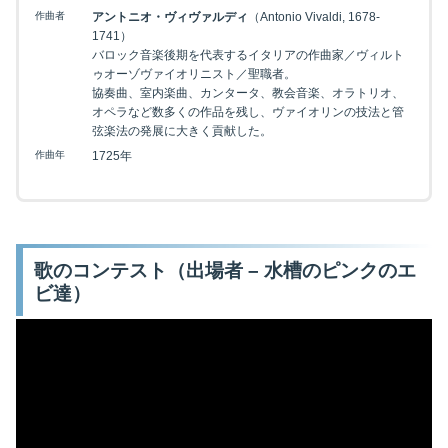
作曲者
アントニオ・ヴィヴァルディ
（Antonio Vivaldi, 1678-
1741）
バロック音楽後期を代表するイタリアの作曲家／ヴィルト
ゥオーゾヴァイオリニスト／聖職者。
協奏曲、室内楽曲、カンタータ、教会音楽、オラトリオ、
オペラなど数多くの作品を残し、ヴァイオリンの技法と管
弦楽法の発展に大きく貢献した。
作曲年
1725年
歌のコンテスト（出場者 – 水槽のピンクのエ
ビ達）