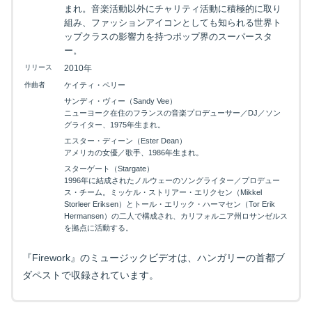
まれ。音楽活動以外にチャリティ活動に積極的に取り
組み、ファッションアイコンとしても知られる世界ト
ップクラスの影響力を持つポップ界のスーパースタ
ー。
リリース
2010年
映画を探す
作曲者
ケイティ・ペリー
サンディ・ヴィー（Sandy Vee）
下記を選択して絞り込み検索もできます
ニューヨーク在住のフランスの音楽プロデューサー／DJ／ソン
グライター、1975年生まれ。
エスター・ディーン（Ester Dean）
アメリカの女優／歌手、1986年生まれ。
スターゲート（Stargate）
1996年に結成されたノルウェーのソングライター／プロデュー
ス・チーム。ミッケル・ストリアー・エリクセン（Mikkel
Storleer Eriksen）とトール・エリック・ハーマセン（Tor Erik
Hermansen）の二人で構成され、カリフォルニア州ロサンゼルス
を拠点に活動する。
『Firework』のミュージックビデオは、ハンガリーの首都ブ
ダペストで収録されています。