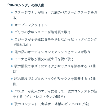
『SING/シング』の挿入曲
ステージでナナが歌う（六歳のバスターがステージを見
る）
オープニングタイトル
ゴリラの少年ジョニーが路地裏で歌う
ロジータが子供達に食事をさせながら歌う（ダイニング
で流れる曲）
熊の店のオーディションでアッシュとランスが歌う
ミーナと家族が祖父の誕生日を祝い歌う
駅の階段でネズミのマイクがサックスを演奏する（1曲
目）
駅の階段でネズミのマイクがサックスを演奏する（2曲
目）
バスターが友人のエディに会って、歌のコンテストの話
をする（イカ・レストランのBGM）
歌のコンテスト（出場者 – 水槽のピンクのエビ達）