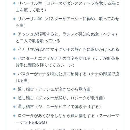
リハーサル室（ロジータがダンスステップを覚える為に
曲を流して歌う）
リハーサル室（バスターがアッシュに勧め、歌ってみせ
る曲）
アッシュが帰宅すると、ランスが見知らぬ女（ベティ）
と二人で歌を歌っている
イカサマがばれてマイクがボス熊たちに追いかけられる
バスターとエディがナナの自宅を訪れる（ナナが紅茶を
片手に階段を降りてくるシーン）
バスターがナナを特別公演に招待する（ナナの部屋で流
れる曲）
通し稽古（アッシュが泣きながら歌う曲）
通し稽古（グンターが踊り、ロジータが歌う曲）
通し稽古（ジョニーがピアノで弾き語りする）
ロジータがあくびをしながら買い物をする（スーパーマ
ーケットのBGM）