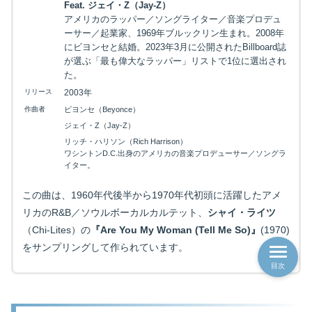
Feat. ジェイ・Z（Jay-Z）
アメリカのラッパー／ソングライター／音楽プロデュ
ーサー／起業家、1969年ブルックリン生まれ。2008年
にビヨンセと結婚。2023年3月に公開されたBillboard誌
が選ぶ「最も偉大なラッパー」リストで1位に選出され
た。
リリース
2003年
作曲者
ビヨンセ（Beyonce）
ジェイ・Z（Jay-Z）
リッチ・ハリソン（Rich Harrison）
ワシントンD.C.出身のアメリカの音楽プロデューサー／ソングラ
イター。
この曲は、1960年代後半から1970年代初頭に活躍したアメ
リカのR&B／ソウルボーカルカルテット、
シャイ・ライツ
（Chi-Lites）の
『Are You My Woman (Tell Me So)』
(1970)
をサンプリングして作られています。
目次