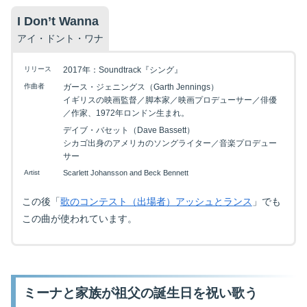
I Don’t Wanna
アイ・ドント・ワナ
リリース
2017年：Soundtrack『シング』
作曲者
ガース・ジェニングス（Garth Jennings）
イギリスの映画監督／脚本家／映画プロデューサー／俳優
／作家、1972年ロンドン生まれ。
デイブ・バセット（Dave Bassett）
シカゴ出身のアメリカのソングライター／音楽プロデュー
サー
Artist
Scarlett Johansson and Beck Bennett
この後「
歌のコンテスト（出場者）アッシュとランス
」でも
この曲が使われています。
ミーナと家族が祖父の誕生日を祝い歌う