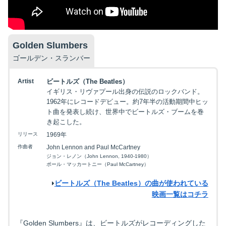
Golden Slumbers
ゴールデン・スランバー
Artist
ビートルズ（The Beatles）
イギリス・リヴァプール出身の伝説のロックバンド。
1962年にレコードデビュー。約7年半の活動期間中ヒッ
ト曲を発表し続け、世界中でビートルズ・ブームを巻
き起こした。
リリース
1969年
作曲者
John Lennon and Paul McCartney
ジョン・レノン（John Lennon, 1940-1980）
ポール・マッカートニー（Paul McCartney）
ビートルズ（The Beatles）の曲が使われている
映画一覧はコチラ
『Golden Slumbers』は、ビートルズがレコーディングした