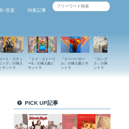
画×音楽
特集記事
コート・スティ
『トイ・ストーリ
『スーパーガー
『ロングウォー
リング』の挿入
ー5』の挿入曲と
ル』の挿入曲とサ
ク』の挿入曲とサ
とサントラ
サントラ
ントラ
ントラ
PICK UP記事