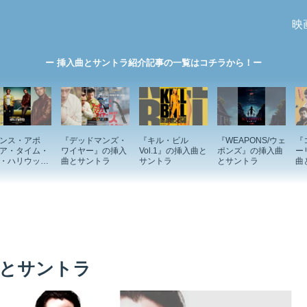
映
ー 挿入曲とサントラ紹介記事の一覧はコチラから！ー
ンス・アポ
『デッドマンズ・
『キル・ビル
『WEAPONS/ウェ
『
ア・タイム・
ワイヤー』の挿入
Vol.1』の挿入曲と
ポンズ』の挿入曲
ー
・ハリウッ
曲とサントラ
サントラ
とサントラ
曲
の挿入曲とサ
ラ
とサントラ