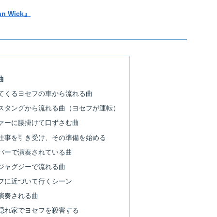
hn Wick』
曲
てくるヨセフの車から流れる曲
スタングから流れる曲（ヨセフが運転）
ァーに腰掛けて口ずさむ曲
仕事を引き受け、その準備を始める
バーで演奏されている曲
ジャグジーで流れる曲
フに近づいて行くシーン
演奏される曲
隠れ家でヨセフを殺害する