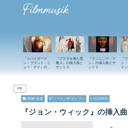
『スパイダーマ
『プラダを着た悪
『ランニング・マ
『ワ
ン：ブランド・ニ
魔２』の挿入曲と
ン』の挿入曲とサ
ン・
ュー・デイ』の挿
サントラ
ントラ
イン
入曲とサントラ
ド』
ント
PR
映画×音楽
87ノース／87イレブン
2010年代
『ジョン・ウィック』の挿入曲