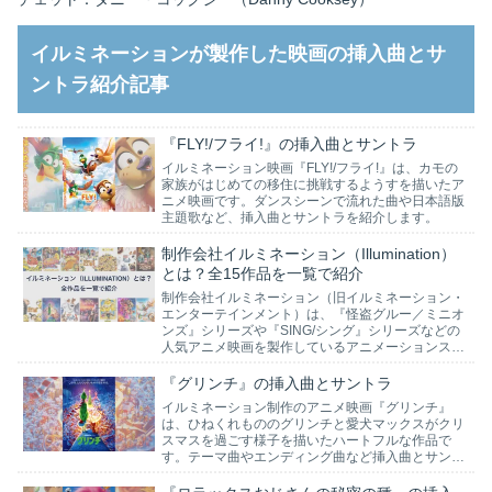
イルミネーションが製作した映画の挿入曲とサ
ントラ紹介記事
『FLY!/フライ!』の挿入曲とサントラ
イルミネーション映画『FLY!/フライ!』は、カモの
家族がはじめての移住に挑戦するようすを描いたア
ニメ映画です。ダンスシーンで流れた曲や日本語版
主題歌など、挿入曲とサントラを紹介します。
制作会社イルミネーション（Illumination）
とは？全15作品を一覧で紹介
制作会社イルミネーション（旧イルミネーション・
エンターテインメント）は、『怪盗グルー／ミニオ
ンズ』シリーズや『SING/シング』シリーズなどの
人気アニメ映画を製作しているアニメーションスタ
ジオです。第1作目となる『怪盗グルーの月泥棒』
で大成…
『グリンチ』の挿入曲とサントラ
イルミネーション制作のアニメ映画『グリンチ』
は、ひねくれもののグリンチと愛犬マックスがクリ
スマスを過ごす様子を描いたハートフルな作品で
す。テーマ曲やエンディング曲など挿入曲とサント
ラをあらすじに沿って紹介します。