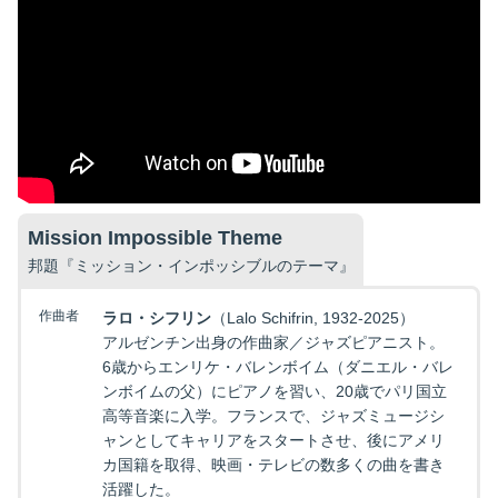
Mission Impossible Theme
邦題『ミッション・インポッシブルのテーマ』
作曲者
ラロ・シフリン
（Lalo Schifrin, 1932-2025）
アルゼンチン出身の作曲家／ジャズピアニスト。
6歳からエンリケ・バレンボイム（ダニエル・バレ
ンボイムの父）にピアノを習い、20歳でパリ国立
高等音楽に入学。フランスで、ジャズミュージシ
ャンとしてキャリアをスタートさせ、後にアメリ
カ国籍を取得、映画・テレビの数多くの曲を書き
活躍した。