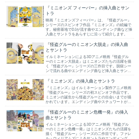
を紹介します。
『ミニオンズ フィーバー』の挿入曲とサン
トラ
映画『ミニオンズフィーバー』は、『怪盗グルー』
シリーズのスピンオフ作品『ミニオンズ』の続編で
す。秘密基地でDJが流す曲やエンディング曲など挿
入曲とサントラをあらすじに沿って紹介します。
『怪盗グルーのミニオン大脱走』の挿入曲
とサントラ
イルミネーションによる3Dアニメ映画『怪盗グル
ーのミニオン大脱走』はミニオンズたちの活躍を描
く『怪盗グルー』シリーズの三作目です。脱獄シー
ンで流れる曲やエンディング曲など挿入曲とサント
ラをあらすじに沿って紹介します。
『ミニオンズ』の挿入曲とサントラ
『ミニオンズ』はイルミネーション製作アニメ映画
『怪盗グルー』シリーズの初スピンオフ作品です。
ミニオンの誕生から怪盗グルーとの出会いまでが描
かれています。エンディング曲やスチュワートがギ
ターで弾く曲など、挿入曲をあらすじに沿って紹介
します。
『怪盗グルーのミニオン危機一発』の挿入
曲とサントラ
イルミネーションによる3Dアニメ映画『怪盗グル
ーのミニオン危機一発』はミニオンズたちの活躍を
描く『怪盗グルー』シリーズの二作目です。ファレ
ル・ウィリアムズによるサントラやエンディング曲