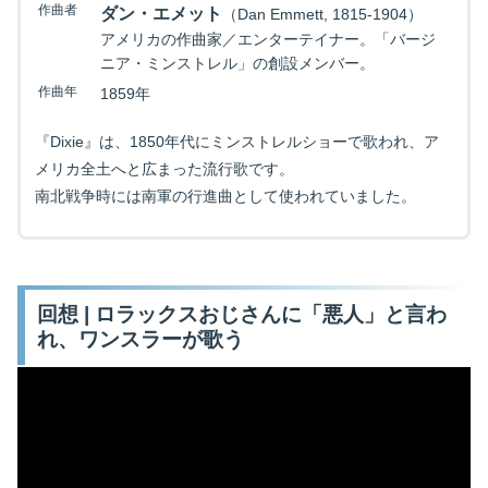
作曲者
ダン・エメット
（Dan Emmett, 1815-1904）
アメリカの作曲家／エンターテイナー。「バージ
ニア・ミンストレル」の創設メンバー。
作曲年
1859年
『Dixie』は、1850年代にミンストレルショーで歌われ、ア
メリカ全土へと広まった流行歌です。
南北戦争時には南軍の行進曲として使われていました。
回想 | ロラックスおじさんに「悪人」と言わ
れ、ワンスラーが歌う