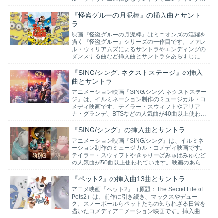
など挿入曲とサントラをあらすじに沿って紹介しま
す。
『怪盗グルーの月泥棒』の挿入曲とサント
ラ
映画『怪盗グルーの月泥棒』はミニオンズの活躍を
描く『怪盗グルー』シリーズの一作目です。ファレ
ル・ウィリアムズによるサントラやエンディングの
ダンスする曲など挿入曲とサントラをあらすじに沿
って紹介します。
『SING/シング: ネクストステージ』の挿入
曲とサントラ
アニメーション映画『SING/シング: ネクストステー
ジ』は、イルミネーション制作のミュージカル・コ
メディ映画です。テイラー・スウィフトやアリア
ナ・グランデ、BTSなどの人気曲が40曲以上使われ
ています。映画のあらすじに沿って全42曲を紹介し
ます。
『SING/シング』の挿入曲とサントラ
アニメーション映画『SING/シング』は、イルミネ
ーション制作のミュージカル・コメディ映画です。
テイラー・スウィフトやきゃりーぱみゅぱみゅなど
の人気曲が50曲以上使われています。映画のあらす
じに沿って全58曲を紹介します。
『ペット2』の挿入曲13曲とサントラ
アニメ映画『ペット2』（原題：The Secret Life of
Pets2）は、前作に引き続き、マックスやデュー
ク、スノーボールらペットたちの知られざる日常を
描いたコメディアニメーション映画です。挿入曲と