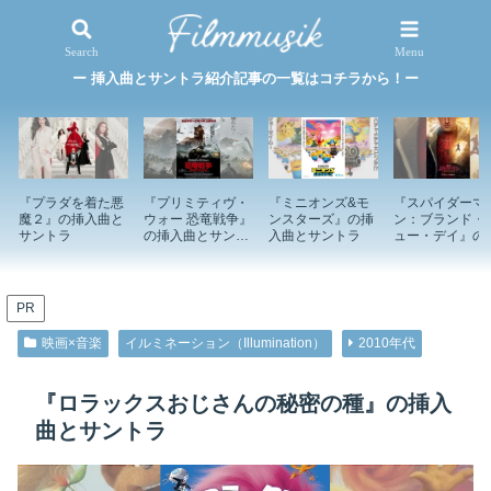
映画×音楽
特集記事
Search
Menu
ー 挿入曲とサントラ紹介記事の一覧はコチラから！ー
『プラダを着た悪
『プリミティヴ・
『ミニオンズ&モ
『スパイダーマ
魔２』の挿入曲と
ウォー 恐竜戦争』
ンスターズ』の挿
ン：ブランド・
サントラ
の挿入曲とサント
入曲とサントラ
ュー・デイ』の
ラ
入曲とサントラ
PR
映画×音楽
イルミネーション（Illumination）
2010年代
『ロラックスおじさんの秘密の種』の挿入
曲とサントラ