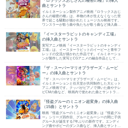
『ロラックスおじさんの秘密の種』の挿入
曲とサントラ
イルミネーション製作アニメ映画『ロラックスおじ
さんの秘密の種』は、本物の木が生えなくなった世
界で起こる騒動が描かれたミュージカル映画です。
ワンスラーが歌う曲や魚たちが歌う曲など挿入曲と
サントラをあらすじに沿って紹介します。
『イースターラビットのキャンディ工場』
の挿入曲とサントラ
実写アニメ映画『イースターラビットのキャンディ
工場』は、イースターラビットのイービーと青年フ
レッドの交流が描かれた作品です。イルミネーショ
ンが製作した実写とCGアニメの融合作品として話
題となりました。ドラムを演奏する曲やエンディン
グ曲など挿入曲を紹介します。
『ザ・スーパーマリオブラザーズ・ムービ
ー』の挿入曲とサントラ
『ザ・スーパーマリオブラザーズ・ムービー』は、
イルミネーションと任天堂が共同制作した大ヒット
アニメ映画です。クッパがピアノで弾いた曲やテレ
ビCMの曲など、映画内で使われた曲とサントラを
紹介します。
『怪盗グルーのミニオン超変身』の挿入曲
（15曲）とサントラ
映画『怪盗グルーのミニオン超変身』は『怪盗グル
ー』シリーズ四作目、グルーとルーシーの間に子供
グルーJr.が誕生する7年ぶりの新作です。エンディ
ング曲やポピーのダンス曲など、挿入曲とサントラ