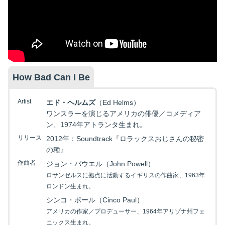
映画を探す
How Bad Can I Be
下記を選択して絞り込み検索もできます
Artist
エド・ヘルムズ
（Ed Helms）
ワンスラーを演じるアメリカの俳優／コメディア
ン、1974年アトランタ生まれ。
リリース
2012年：Soundtrack『ロラックスおじさんの秘密
の種』
作曲者
ジョン・パウエル（John Powell）
ロサンゼルスに拠点に活動するイギリスの作曲家、1963年
ロンドン生まれ。
シンコ・ポール（Cinco Paul）
アメリカの作家／プロデューサー、1964年アリゾナ州フェ
ニックス生まれ。