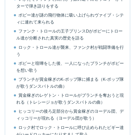
ターで弾き語りをする
ポピー達が謎の飛行物体に吸い上げられヴァイブ・シテ
ィに連れて来られる
ファンク・トロールの王子プリンスDがポピーにトロー
ル達が分断された真実の歴史を語る
ロック・トロール達が襲来、ファンク村が戦闘準備を行
う
ポピーと喧嘩をした後、一人になったブランチがポピー
を想い歌う
ブランチが賞金稼ぎのK-ポップ隊に捕まる（K-ポップ隊
が歌うダンスバトルの曲）
賞金稼ぎのレゲトン・トロールがブランチを奪おうと現
れる（トレシージョが歌うダンスバトルの曲）
ヒッコリーの後ろ足部分から賞金稼ぎのヨーデル団、デ
ィッコリーが現れる（ヨーデル団が歌う）
ロック村でロック・トロールに呼び止められたビギー達
がハードロッカーになりすまして歌う