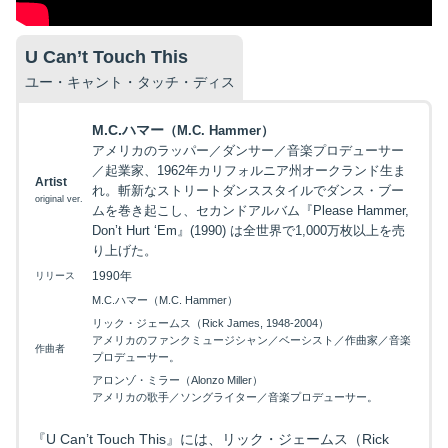
U Can’t Touch This
ユー・キャント・タッチ・ディス
M.C.ハマー
（M.C. Hammer）
アメリカのラッパー／ダンサー／音楽プロデューサー
／起業家、1962年カリフォルニア州オークランド生ま
Artist
れ。斬新なストリートダンススタイルでダンス・ブー
original ver.
ムを巻き起こし、セカンドアルバム『Please Hammer,
Don’t Hurt ‘Em』(1990) は全世界で1,000万枚以上を売
り上げた。
1990年
リリース
M.C.ハマー（M.C. Hammer）
リック・ジェームス（Rick James, 1948-2004）
アメリカのファンクミュージシャン／ベーシスト／作曲家／音楽
作曲者
プロデューサー。
アロンゾ・ミラー（Alonzo Miller）
アメリカの歌手／ソングライター／音楽プロデューサー。
『U Can’t Touch This』には、リック・ジェームス（Rick