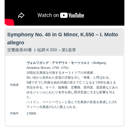
Symphony No. 40 in G Minor, K.550 – I. Molto
allegro
交響曲第40番 ト短調 K.550 – 第1楽章
ヴォルフガング・アマデウス・モーツァルト
（Wolfgang
Amadeus Mozart, 1756 -1791）
18世紀古典派を代表するオーストリアの作曲家。
幼い頃から並外れた音楽の才能を示し「神童」と呼ばれる。
5歳ですでに作曲を始め35歳の若さで亡くなるまで600を超える
作曲者
作品を作る。オペラ、協奏曲、交響曲、室内楽、器楽曲などあら
ゆるジャンルにわたり名作を残し西洋音楽に大きな影響を与え
た。
ハイドン、ベートーヴェンと並んで古典派の音楽を形成した3大
ウィーン古典派の1人に数えられる。
作曲年
1788年