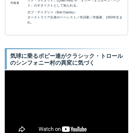
ット・ライオット」(Quiet Riot) や「オジー・オズボーン・バン
作曲者
ド」のギタリストとして知られる。
ボブ・デイズリー（Bob Daisley）
オーストラリア出身のベーシスト／作詞家／作曲家、1950年生ま
れ。
気球に乗るポピー達がクラシック・トロール
のシンフォニー村の異変に気づく