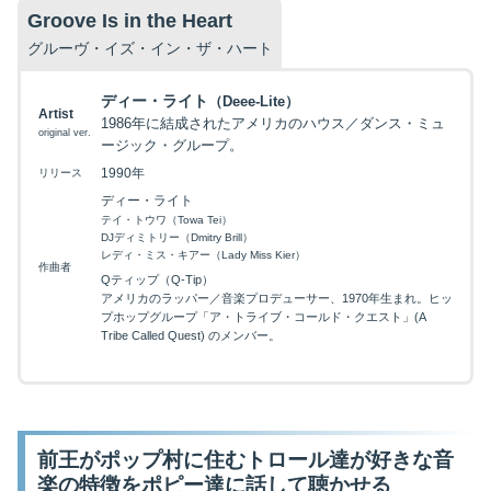
Groove Is in the Heart
グルーヴ・イズ・イン・ザ・ハート
ディー・ライト
（Deee-Lite）
Artist
1986年に結成されたアメリカのハウス／ダンス・ミュ
original ver.
ージック・グループ。
1990年
リリース
ディー・ライト
テイ・トウワ（Towa Tei）
DJディミトリー（Dmitry Brill）
レディ・ミス・キアー（Lady Miss Kier）
作曲者
Qティップ（Q-Tip）
アメリカのラッパー／音楽プロデューサー、1970年生まれ。ヒッ
プホップグループ「ア・トライブ・コールド・クエスト」(A
Tribe Called Quest) のメンバー。
前王がポップ村に住むトロール達が好きな音
楽の特徴をポピー達に話して聴かせる