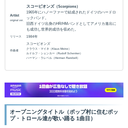
スコーピオンズ
（Scorpions）
1965年にハノーファーで結成されたドイツのハードロ
Artist
ックバンド。
original ver.
旧西ドイツ出身のHR/HMバンドとしてアメリカ進出に
も成功し世界的成功を収めた。
1984年
リリース
スコーピオンズ
クラウス・マイネ（Klaus Meine）
作曲者
ルドルフ・シェンカー（Rudolf Schenker）
ハーマン・ラレベル（Herman Rarebell）
オープニングタイトル（ポップ村に住むポッ
プ・トロール達が歌い踊る 1曲目）