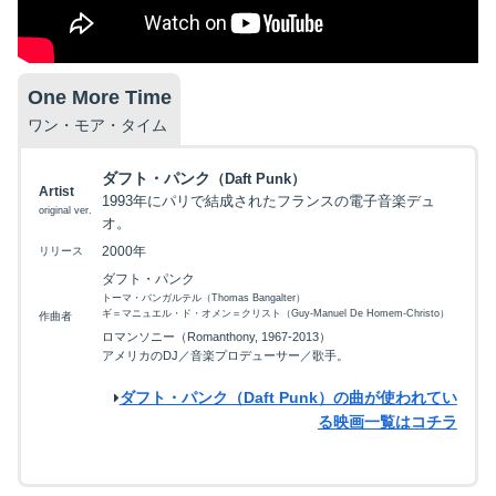
One More Time
ワン・モア・タイム
ダフト・パンク
（Daft Punk）
Artist
1993年にパリで結成されたフランスの電子音楽デュ
original ver.
オ。
2000年
リリース
ダフト・パンク
トーマ・バンガルテル（Thomas Bangalter）
ギ＝マニュエル・ド・オメン＝クリスト（Guy-Manuel De Homem-Christo）
作曲者
ロマンソニー（Romanthony, 1967-2013）
アメリカのDJ／音楽プロデューサー／歌手。
ダフト・パンク（Daft Punk）の曲が使われてい
る映画一覧はコチラ