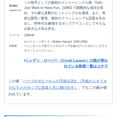
ソロ歌手としての最初のメジャーシングル曲『Girls
Artist
Just Want to Have Fun』(1983) で国際的な成功を収
original ver.
め、その後も多数のヒットシングルを連発。また、奇
抜な髪型／髪色、独自のファッションでも話題を生み
出し、80年代を象徴するポップアイコンとして今もな
お絶大な人気を誇る。
1984年
リリース
ロバート・ハザード（Robert Hazard, 1948-2008）
作曲者
ペンシルベニア州フィラデルフィア出身のアメリカのソングライ
ター／ミュージシャン。
シンディ・ローパー（Cyndi Lauper）の曲が使わ
れている映画一覧はコチラ
この後「
バーブがポピーからの手紙を読む（手紙からキラキ
ラなラメがポップな音楽と共に飛び出す）
」でもこの曲が使
われています。