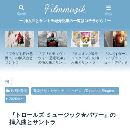
映画×音楽
特集記事
Search
Menu
ー 挿入曲とサントラ紹介記事の一覧はコチラから！ー
『プラダを着た悪
『プリミティヴ・
『ミニオンズ&モ
『スパイダーマ
魔２』の挿入曲と
ウォー 恐竜戦争』
ンスターズ』の挿
ン：ブランド・
サントラ
の挿入曲とサント
入曲とサントラ
ュー・デイ』の
ラ
入曲とサントラ
PR
映画×音楽
音楽担当：セオドア・シャピロ（Theodore Shapiro）
2020年〜
『トロールズ ミュージック★パワー』の
挿入曲とサントラ