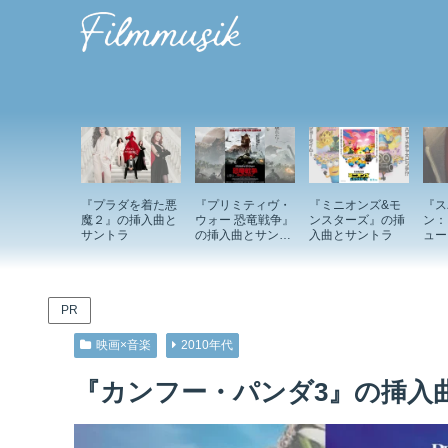
『プラダを着た悪
『プリミティヴ・
『ミニオンズ&モ
『ス
魔２』の挿入曲と
ウォー 恐竜戦争』
ンスターズ』の挿
ン：
サントラ
の挿入曲とサント
入曲とサントラ
ュー
ラ
入曲
PR
映画×音楽
2010年代
『カンフー・パンダ3』の挿入