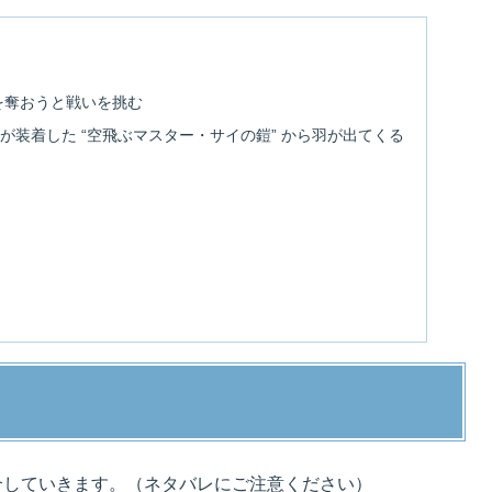
 を奪おうと戦いを挑む
が装着した “空飛ぶマスター・サイの鎧” から羽が出てくる
曲
介していきます。（ネタバレにご注意ください）