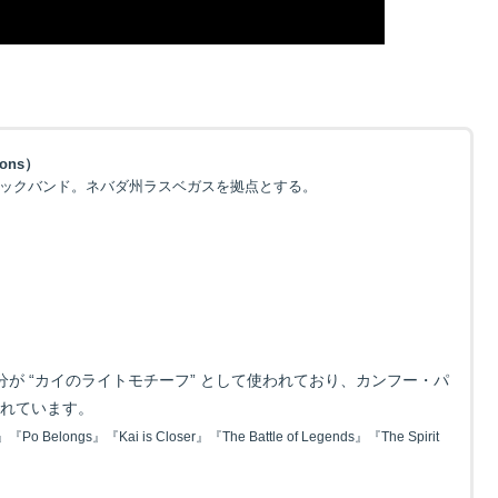
gons）
ロックバンド。ネバダ州ラスベガスを拠点とする。
フ部分が “カイのライトモチーフ” として使われており、カンフー・パ
されています。
i』『Po Belongs』『Kai is Closer』『The Battle of Legends』『The Spirit