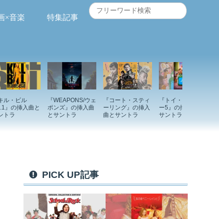
画×音楽
特集記事
キル・ビル
『WEAPONS/ウェ
『コート・スティ
『トイ・ストーリ
ol.1』の挿入曲と
ポンズ』の挿入曲
ーリング』の挿入
ー5』の挿入曲と
ントラ
とサントラ
曲とサントラ
サントラ
PICK UP記事