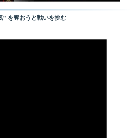
気” を奪おうと戦いを挑む