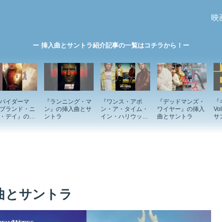
映
ー 挿入曲とサントラ紹介記事の一覧はコチラから！ー
パイダーマ
『ランニング・マ
『ワンス・アポ
『デッドマンズ・
『
ブランド・ニ
ン』の挿入曲とサ
ン・ア・タイム・
ワイヤー』の挿入
V
・デイ』の挿
ントラ
イン・ハリウッ
曲とサントラ
サ
とサントラ
ド』の挿入曲とサ
ントラ
曲とサントラ