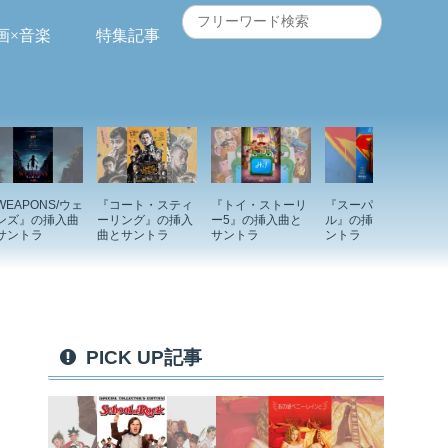
画×音楽
特集記事
WEAPONS/ウェ
『コート・スティ
『トイ・ストーリ
『スーパーガー
ンズ』の挿入曲
ーリング』の挿入
ー5』の挿入曲と
ル』の挿入曲とサ
サントラ
曲とサントラ
サントラ
ントラ
PICK UP記事