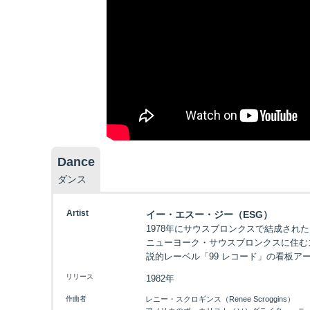
Dance
ダンス
Artist
イー・エスー・ジー（ESG）
1978年にサウスブロンクスで結成され
ニューヨーク・サウスブロンクスに住む
説的レーベル「99 レコード」の看板ア
リリース
1982年
作曲者
レニー・スクロギンス（Renee Scroggins）