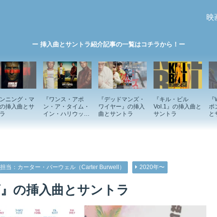
映
ー 挿入曲とサントラ紹介記事の一覧はコチラから！ー
ンニング・マ
『ワンス・アポ
『デッドマンズ・
『キル・ビル
『
の挿入曲とサ
ン・ア・タイム・
ワイヤー』の挿入
Vol.1』の挿入曲と
ポ
ラ
イン・ハリウッ
曲とサントラ
サントラ
と
ド』の挿入曲とサ
ントラ
担当：カーター・バーウェル（Carter Burwell）
2020年〜
』の挿入曲とサントラ