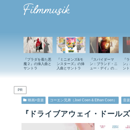
『プラダを着た悪
『ミニオンズ&モ
『スパイダーマ
『ラ
魔２』の挿入曲と
ンスターズ』の挿
ン：ブランド・ニ
ン』
サントラ
入曲とサントラ
ュー・デイ』の挿
ント
入曲とサントラ
PR
映画×音楽
コーエン兄弟（Joel Coen & Ethan Coen）
音楽
『ドライブアウェイ・ドールズ