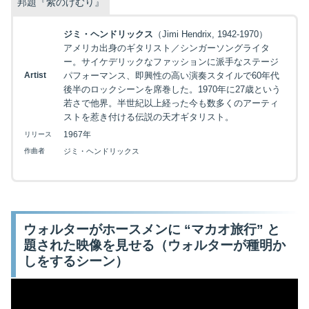
邦題『紫のけむり』
ジミ・ヘンドリックス
（Jimi Hendrix, 1942-1970）
アメリカ出身のギタリスト／シンガーソングライタ
ー。サイケデリックなファッションに派手なステージ
Artist
パフォーマンス、即興性の高い演奏スタイルで60年代
後半のロックシーンを席巻した。1970年に27歳という
若さで他界。半世紀以上経った今も数多くのアーティ
ストを惹き付ける伝説の天才ギタリスト。
1967年
リリース
作曲者
ジミ・ヘンドリックス
ウォルターがホースメンに “マカオ旅行” と
題された映像を見せる（ウォルターが種明か
しをするシーン）