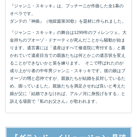
『ジャンニ・スキッキ』は、プッチーニが作曲した全1幕の
オペラです。
ダンテの『神曲』（地獄篇第30歌）を題材に作られました。
『ジャンニ・スキッキ』の舞台は1299年のフィレンツェ。大
金持ちのブオーゾ・ドナーティが死んだことから騒動が始ま
ります。遺言書には「遺産はすべて修道院に寄付する」と書
かれていて遺産目当ての親族たちは何とかこの遺言状を変え
ることができないかと策を練ります。 そこで呼ばれたのが
成り上がり者の中年男ジャンニ・スキッキです。彼の娘はブ
オーゾの甥と恋仲ですが、親族たちが結婚を反対しているた
め、困っていました。親族たちを満足させれば良いと考えた
娘が父に「結婚できなければ、アルノ河に身投げをする」と
訴える場面で『私のお父さん』が歌われます。