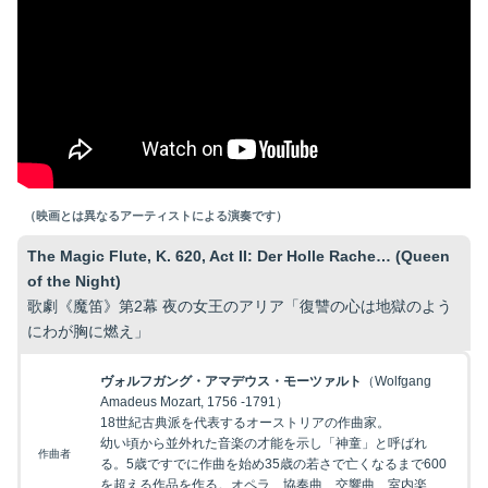
（映画とは異なるアーティストによる演奏です）
The Magic Flute, K. 620, Act II: Der Holle Rache… (Queen
of the Night)
歌劇《魔笛》第2幕 夜の女王のアリア「復讐の心は地獄のよう
にわが胸に燃え」
ヴォルフガング・アマデウス・モーツァルト
（Wolfgang
Amadeus Mozart, 1756 -1791）
18世紀古典派を代表するオーストリアの作曲家。
幼い頃から並外れた音楽の才能を示し「神童」と呼ばれ
作曲者
る。5歳ですでに作曲を始め35歳の若さで亡くなるまで600
を超える作品を作る。オペラ、協奏曲、交響曲、室内楽、