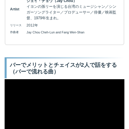
ジェイ・チョウ（Jay Chou）
イヨンの孫リーを演じる台湾のミュージシャン／シン
Artist
ガーソングライター／プロデューサー／俳優／映画監
督、1979年生まれ。
2012年
リリース
作曲者
Jay Chou Cheh-Lun and Fang Wen-Shan
バーでメリットとチェイスが2人で話をする
（バーで流れる曲）