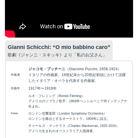
Gianni Schicchi: “O mio babbino caro”
歌劇《ジャンニ・スキッキ》より「私のお父さん」
ジャコモ・プッチーニ
（Giacomo Puccini, 1858-1924）
イタリアの作曲家。19世紀末から20世紀初頭にかけて活躍
作曲者
したイタリア・オペラを代表する作曲家。
1917年〜1918年
作曲年
ルネ・フレミング（Renée Fleming）
アメリカのソプラノ歌手、1959年ペンシルベニア州インディアナ
生まれ。
Artist
ロンドン交響楽団（London Symphony Orchestra）
ロンドンを拠点とするオーケストラ。1904年に設立。
チャールズ・マッケラス（Charles Mackerras, 1925-2010）
アメリカ生まれのオーストラリア人指揮者。