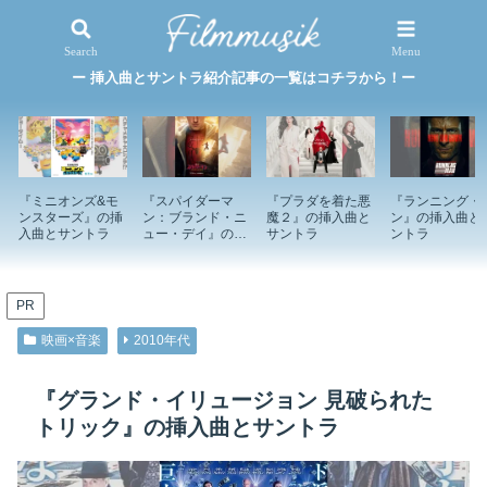
映画×音楽
特集記事
Search
Menu
ー 挿入曲とサントラ紹介記事の一覧はコチラから！ー
『ミニオンズ&モ
『スパイダーマ
『プラダを着た悪
『ランニング・
ンスターズ』の挿
ン：ブランド・ニ
魔２』の挿入曲と
ン』の挿入曲と
入曲とサントラ
ュー・デイ』の挿
サントラ
ントラ
入曲とサントラ
PR
映画×音楽
2010年代
『グランド・イリュージョン 見破られた
トリック』の挿入曲とサントラ