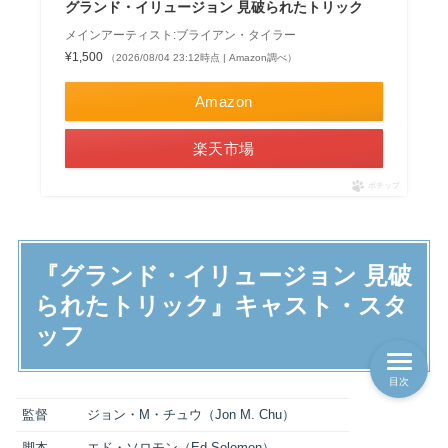
グランド・イリュージョン 見破られたトリック
メインアーティスト:ブライアン・タイラー
¥1,500
（2026/08/04 23:12時点 | Amazon調べ）
Amazon
楽天市場
ポチップ
『グランド・イリュージョン 見破
られたトリック』キャスト・スタ
ッフ
目次
監督
ジョン・M・チュウ（Jon M. Chu）
脚本
エド・ソロモン（Ed Solomon）