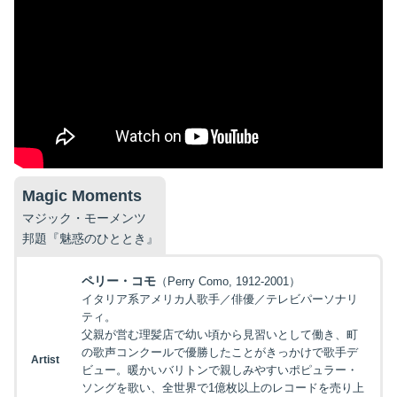
Magic Moments
マジック・モーメンツ
邦題『魅惑のひととき』
ペリー・コモ
（Perry Como, 1912-2001）
イタリア系アメリカ人歌手／俳優／テレビパーソナリ
ティ。
父親が営む理髪店で幼い頃から見習いとして働き、町
の歌声コンクールで優勝したことがきっかけで歌手デ
Artist
ビュー。暖かいバリトンで親しみやすいポピュラー・
ソングを歌い、全世界で1億枚以上のレコードを売り上