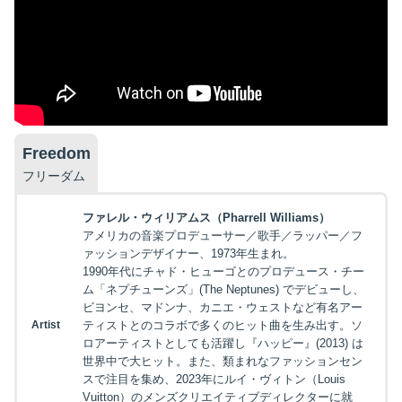
Freedom
フリーダム
ファレル・ウィリアムス（Pharrell Williams）
アメリカの音楽プロデューサー／歌手／ラッパー／フ
ァッションデザイナー、1973年生まれ。
1990年代にチャド・ヒューゴとのプロデュース・チー
ム「ネプチューンズ」(The Neptunes) でデビューし、
ビヨンセ、マドンナ、カニエ・ウェストなど有名アー
Artist
ティストとのコラボで多くのヒット曲を生み出す。ソ
ロアーティストとしても活躍し『ハッピー』(2013) は
世界中で大ヒット。また、類まれなファッションセン
スで注目を集め、2023年にルイ・ヴィトン（Louis
Vuitton）のメンズクリエイティブディレクターに就