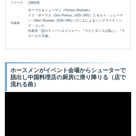
1960年
リリース
ポーマス＆シューマン（Pomus-Shuman）
ドク・ポーマス（Doc Pomus, 1925-1991）とモルト・シューマ
ン（Mort Shuman, 1936-1991）の二人によるソングライティン
作曲者
グ・コンビ。
代表作『恋のティーンエイジャー』『ラストダンスは私に』『ラ
スベガス万歳』
ホースメンがイベント会場からシューターで
脱出し中国料理店の厨房に滑り降りる（店で
流れる曲）