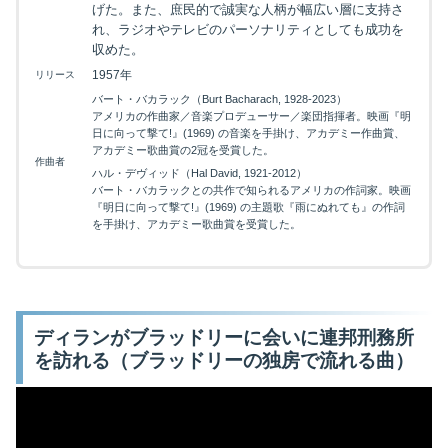
げた。また、庶民的で誠実な人柄が幅広い層に支持さ
れ、ラジオやテレビのパーソナリティとしても成功を
収めた。
1957年
リリース
バート・バカラック（Burt Bacharach, 1928-2023）
映画を探す
アメリカの作曲家／音楽プロデューサー／楽団指揮者。映画『明
日に向って撃て!』(1969) の音楽を手掛け、アカデミー作曲賞、
アカデミー歌曲賞の2冠を受賞した。
下記を選択して絞り込み検索もできます
作曲者
ハル・デヴィッド（Hal David, 1921-2012）
バート・バカラックとの共作で知られるアメリカの作詞家。映画
『明日に向って撃て!』(1969) の主題歌『雨にぬれても』の作詞
を手掛け、アカデミー歌曲賞を受賞した。
ディランがブラッドリーに会いに連邦刑務所
を訪れる（ブラッドリーの独房で流れる曲）