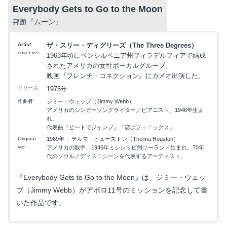
Everybody Gets to Go to the Moon
邦題『ムーン』
Artist
ザ・スリー・ディグリーズ（The Three Degrees）
cover ver.
1963年頃にペンシルベニア州フィラデルフィアで結成
されたアメリカの女性ボーカルグループ。
映画『フレンチ・コネクション』にカメオ出演した。
リリース
1975年
作曲者
ジミー・ウェッブ（Jimmy Webb）
アメリカのシンガーソングライター／ピアニスト、1946年生ま
れ。
代表曲『ビートでジャンプ』『恋はフェニックス』
Original
1969年： テルマ・ヒューストン（Thelma Houston）
ver.
アメリカの歌手、1946年ミシシッピ州リーランド生まれ。70年
代のソウル／ディスコシーンを代表するアーティスト。
『Everybody Gets to Go to the Moon』は、ジミー・ウェッ
ブ（Jimmy Webb）がアポロ11号のミッションを記念して書
いた作品です。