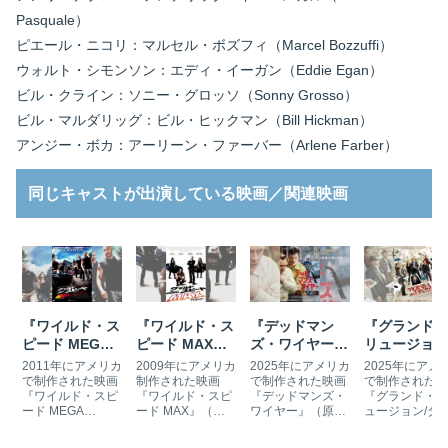
Pasquale）
ピエール・ニコリ：マルセル・ボズフィ（Marcel Bozzuffi）
ウォルト・シモンソン：エディ・イーガン（Eddie Egan）
ビル・クライン：ソニー・グロッソ（Sonny Grosso）
ビル・マルダリッグ：ビル・ヒックマン（Bill Hickman）
アンジー・ボカ：アーリーン・ファーバー（Arlene Farber）
同じキャストが出演している映画／関連映画
『ワイルド・ス
『ワイルド・ス
『デッドマン
『グランド・
ピード MEGA
ピード MAX』
ズ・ワイヤー』
リュージョン
MAX』の挿入
の挿入曲とサン
の挿入曲とサン
ダイヤモンド
2011年にアメリカ
2009年にアメリカ
2025年にアメリカ
2025年にアメ
曲とサントラ
トラ
トラ
ミッション』
で制作された映画
制作された映画
で制作された映画
で制作された映
『ワイルド・スピ
『ワイルド・スピ
『デッドマンズ・
『グランド・イ
挿入曲とサン
ード MEGA
ード MAX』（原
ワイヤー』（原
ュージョン/ダ
ラ
MAX』（原題：
題：Fast &
題：Dead Man's
モンド・ミッシ
Fast Five）は、カ
Furious）は、カ
Wire）は、1977
ン』（原題：N