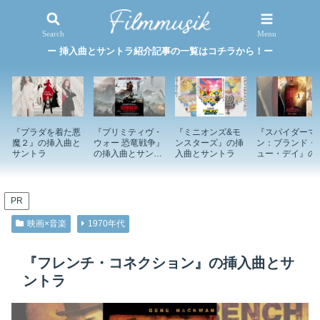
映画×音楽
特集記事
Search
Menu
ー 挿入曲とサントラ紹介記事の一覧はコチラから！ー
『プラダを着た悪
『プリミティヴ・
『ミニオンズ&モ
『スパイダーマ
魔２』の挿入曲と
ウォー 恐竜戦争』
ンスターズ』の挿
ン：ブランド・
サントラ
の挿入曲とサント
入曲とサントラ
ュー・デイ』の
ラ
入曲とサントラ
PR
映画×音楽
1970年代
『フレンチ・コネクション』の挿入曲とサ
ントラ