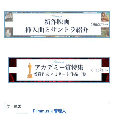
ーアクション映画
ーアクション映画
年アメリカ・イン
You See Me: 
「ワイスピ」シリ
「ワイスピ」シリ
ディアナ州インデ
You Don't）
ーズ5作目です。
ーズ4作目です。
ィアナポリスで実
ーパーマジシャ
今作はブラジルの
ドミニカ、ロサン
際に起きた人質事
の4人で結成さ
リオデジャネイロ
ゼルスを主な舞台
件を基にした犯罪
た「フォー・ホ
が舞台となってい
にドミニクとブラ
スリラー映画で
スメン」が犯罪
ます。『ワイス
イアンの活躍を描
す。『マイ・プラ
織に立ち向か…
ピ』シリーズの挿
いています。『ワ
イベート・アイ
入曲…
イス…
ダ…
文・構成
Filmmusik 管理人