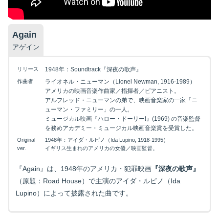
Again
アゲイン
リリース
1948年：Soundtrack『深夜の歌声』
作曲者
ライオネル・ニューマン（Lionel Newman, 1916-1989）
アメリカの映画音楽作曲家／指揮者／ピアニスト。
アルフレッド・ニューマンの弟で、映画音楽家の一家「ニ
ューマン・ファミリー」の一人。
ミュージカル映画『ハロー・ドーリー!』(1969) の音楽監督
を務めアカデミー・ミュージカル映画音楽賞を受賞した。
Original
1948年：アイダ・ルピノ（Ida Lupino, 1918-1995）
ver.
イギリス生まれのアメリカの女優／映画監督。
『Again』は、1948年のアメリカ・犯罪映画
『深夜の歌声』
（原題：Road House）で主演のアイダ・ルピノ（Ida
Lupino）によって披露された曲です。