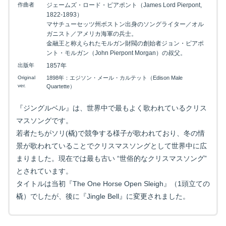
作曲者
ジェームズ・ロード・ピアポント（James Lord Pierpont,
1822-1893）
マサチューセッツ州ボストン出身のソングライター／オル
ガニスト／アメリカ海軍の兵士。
金融王と称えられたモルガン財閥の創始者ジョン・ピアポ
ント・モルガン（John Pierpont Morgan）の叔父。
出版年
1857年
Original
1898年：エジソン・メール・カルテット（Edison Male
ver.
Quartette）
『ジングルベル』は、世界中で最もよく歌われているクリス
マスソングです。
若者たちがソリ(橇)で競争する様子が歌われており、冬の情
景が歌われていることでクリスマスソングとして世界中に広
まりました。現在では最も古い “世俗的なクリスマスソング”
とされています。
タイトルは当初『The One Horse Open Sleigh』（1頭立ての
橇）でしたが、後に『Jingle Bell』に変更されました。