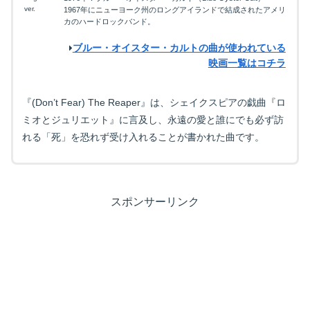
ver.
1967年にニューヨーク州のロングアイランドで結成されたアメリ
カのハードロックバンド。
ブルー・オイスター・カルトの曲が使われている
映画一覧はコチラ
『(Don’t Fear) The Reaper』は、シェイクスピアの戯曲『ロ
ミオとジュリエット』に言及し、永遠の愛と誰にでも必ず訪
れる「死」を恐れず受け入れることが書かれた曲です。
スポンサーリンク