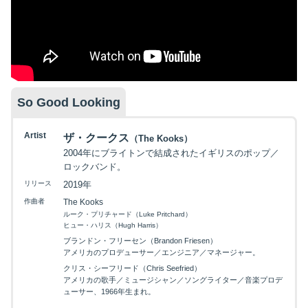
So Good Looking
Artist
ザ・クークス
（The Kooks）
2004年にブライトンで結成されたイギリスのポップ／
ロックバンド。
リリース
2019年
作曲者
The Kooks
ルーク・プリチャード（Luke Pritchard）
ヒュー・ハリス（Hugh Harris）
ブランドン・フリーセン（Brandon Friesen）
アメリカのプロデューサー／エンジニア／マネージャー。
クリス・シーフリード（Chris Seefried）
アメリカの歌手／ミュージシャン／ソングライター／音楽プロデ
ューサー、1966年生まれ。