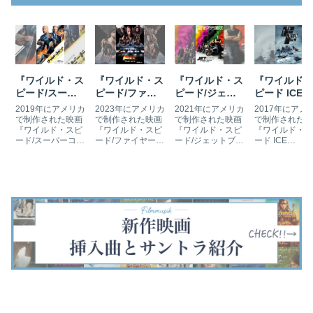
『ワイルド・ス
『ワイルド・ス
『ワイルド・ス
『ワイルド・
ピード/スーパ
ピード/ファイ
ピード/ジェッ
ピード ICE
ーコンボ』の挿
ヤーブースト』
トブレイク』の
BREAK』の
2019年にアメリカ
2023年にアメリカ
2021年にアメリカ
2017年にアメ
入曲とサントラ
の挿入曲とサン
挿入曲とサント
入曲とサント
で制作された映画
で制作された映画
で制作された映画
で制作された映
『ワイルド・スピ
『ワイルド・スピ
『ワイルド・スピ
『ワイルド・ス
トラ
ラ
ード/スーパーコン
ード/ファイヤーブ
ード/ジェットブレ
ード ICE
ボ』（原題：Fast
ースト』（原題：
イク』（原題：
BREAK』（原
& Furious
Fast X）は、カー
F9: The Fast
題：The Fate o
Presents: Hobbs
アクション映画
Saga）は、カー
the Furious）
& Shaw）は、カ
「ワイスピ」シリ
アクション映画
カーアクション
ーアクション映画
ーズ10作目です。
「ワイスピ」シリ
画「ワイスピ」
「ワイスピ」シリ
ローマ、リオデジ
ーズ9作目です。
リーズ8作目で
ーズのスピンオフ
ャネイロ、ポルト
ロンドンや東京な
す。キューバ・
作品です。『ワイ
ガルなどが舞台と
ど世界各地を舞台
バナやNY、ロ
ルド・スピー…
なっています。
とし、『ワイル
アが舞台となっ
『ワイスピ』シリ
ド・スピード
います。…
ーズの…
EUR…