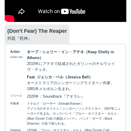
(Don’t Fear) The Reaper
邦題『死神』
Artist
キープ・シェリー・イン・アテネ（Keep Shelly in
cover ver.
Athens）
2010年にアテネで結成されたギリシャのチルウェイ
ヴ・デュオ。
Feat. ジェシカ・ベル（Jessica Bell）
オーストラリアのシンガーソングライター／作家、
1981年メルボルン生まれ。
リリース
2020年：Soundtrack『アオラレ』
作曲者
ドナルド・ローザー（Donald Roeser）
アメリカのギタリスト／シンガー／ソングライター、1947年ニュ
ーヨーク生まれ。ロックバンド「ブルー・オイスター・カルト」
(Blue Öyster Cult) の創設メンバー。バック・ダーマ（Buck
Dharma）の名で知られる。
Original
1976年：ブルー・オイスター・カルト（Blue Öyster Cult）