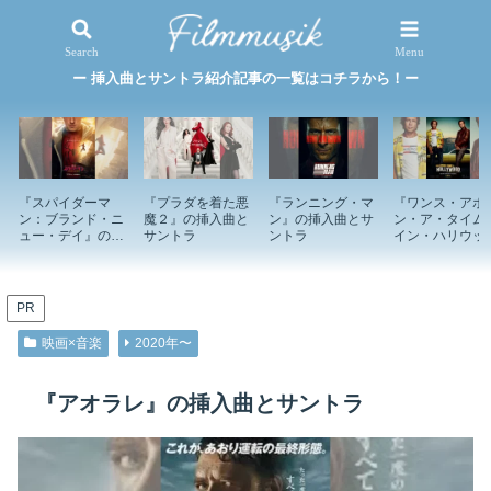
映画×音楽
特集記事
Search
Menu
ー 挿入曲とサントラ紹介記事の一覧はコチラから！ー
『スパイダーマ
『プラダを着た悪
『ランニング・マ
『ワンス・アポ
ン：ブランド・ニ
魔２』の挿入曲と
ン』の挿入曲とサ
ン・ア・タイム
ュー・デイ』の挿
サントラ
ントラ
イン・ハリウッ
入曲とサントラ
ド』の挿入曲と
ントラ
PR
映画×音楽
2020年〜
『アオラレ』の挿入曲とサントラ