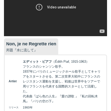
Non, je ne Regrette rien
邦題『水に流して』
エディット・ピアフ
（Édith Piaf, 1915-1963）
フランスのシャンソン歌手。
1937年にパリのミュージックホール歌手としてキャリ
アをスタートさせる。第二次世界大戦中にフランスの
Artist
レジスタンス運動を支援し、戦後は世界中をツアーで
周りフランスを代表する国際的スターとして活躍し
た。
代表曲『ばら色の人生』『愛の讃歌 』『私の回転木
馬』『パリの空の下』
1960年
リリース