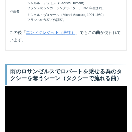
シャルル・デュモン（Charles Dumont）
フランスのシンガーソングライター、1929年生まれ。
作曲者
ミシェル・ヴォケール（Michel Vaucaire, 1904-1980）
フランスの作家／作詞家。
この後「
エンドクレジット（最後）
」でもこの曲が使われて
います。
雨のロサンゼルスでロバートを乗せる為のタ
クシーを奪うシーン（タクシーで流れる曲）