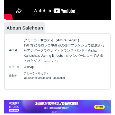
Aboun Salehoun
アミーラ・サカティ（Amira Saqati）
1987年にモロッコ中央部の都市マラケシュで結成され
Artist
たアンダーグラウンド・トランス バンド「Aisha
Kandisha’s Jarring Effects」のメンバーによって結成
されたダブ・ユニット。
2005年
リリース
アミーラ・サカティ
作曲者
Youssef El Mejjad and Pat Jabbar