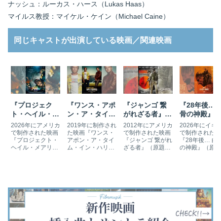
ナッシュ：ルーカス・ハース（Lukas Haas）
マイルス教授：マイケル・ケイン（Michael Caine）
同じキャストが出演している映画／関連映画
『プロジェク
『ワンス・アポ
『ジャンゴ 繋
『28年後… 
ト・ヘイル・メ
ン・ア・タイ
がれざる者』の
骨の神殿』の
アリー』の挿入
ム・イン・ハリ
挿入曲とサント
入曲とサント
2026年にアメリカ
2019年に制作され
2012年にアメリカ
2026年にイギ
曲とサントラ
ウッド』の挿入
ラ
で制作された映画
た映画『ワンス・
で制作された映画
で制作された映
『プロジェクト・
アポン・ア・タイ
『ジャンゴ 繋がれ
『28年後… 白
曲とサントラ
ヘイル・メアリ
ム・イン・ハリウ
ざる者』（原題：
の神殿』（原題
ー』（原題：
ッド』（原題：
Django
28 Years Later:
Project Hail
Once Upon a
Unchained）は、
The Bone
Mary）は、太陽の
Time in…
1858年南北戦争直
Temple）は、
エネルギーが奪わ
Hollywood）は、
前のテキサスを舞
ビ映画『28日
れ地球が滅亡する
1969年のロサンゼ
台としたリビジョ
後…』シリーズ
のを阻止するため
ルスを舞台とした
ニストウエスタン
3作目『28年
に宇宙へ送られた
スリラー映画で
映画です。第85回
後…』の続編で
科学教師が未知の
す。女優シャロ
アカデミー賞では
す。『キャンデ
生命体と力を合わ
ン・テートがカル
作品賞を含む5部
マン』のニア・