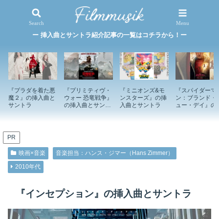
映画×音楽
特集記事
Search
Menu
ー 挿入曲とサントラ紹介記事の一覧はコチラから！ー
『プラダを着た悪
『プリミティヴ・
『ミニオンズ&モ
『スパイダーマ
魔２』の挿入曲と
ウォー 恐竜戦争』
ンスターズ』の挿
ン：ブランド・
サントラ
の挿入曲とサント
入曲とサントラ
ュー・デイ』の
ラ
入曲とサントラ
PR
映画×音楽
音楽担当：ハンス・ジマー（Hans Zimmer）
2010年代
『インセプション』の挿入曲とサントラ