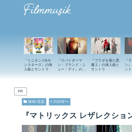
『ミニオンズ&モ
『スパイダーマ
『プラダを着た悪
『ラ
ンスターズ』の挿
ン：ブランド・ニ
魔２』の挿入曲と
ン』
入曲とサントラ
ュー・デイ』の挿
サントラ
ント
入曲とサントラ
PR
映画×音楽
2020年〜
『マトリックス レザレクショ