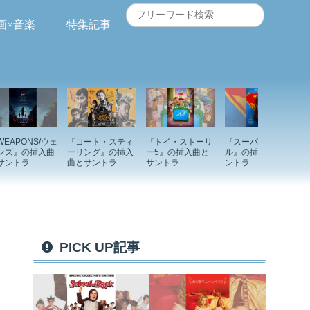
画×音楽
特集記事
WEAPONS/ウェ
『コート・スティ
『トイ・ストーリ
『スーパーガー
ンズ』の挿入曲
ーリング』の挿入
ー5』の挿入曲と
ル』の挿入曲とサ
サントラ
曲とサントラ
サントラ
ントラ
PICK UP記事