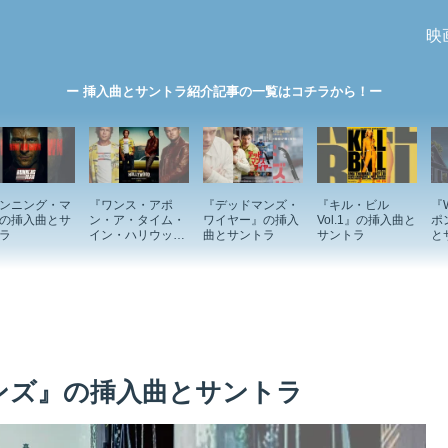
映
ー 挿入曲とサントラ紹介記事の一覧はコチラから！ー
ンニング・マ
『ワンス・アポ
『デッドマンズ・
『キル・ビル
『
の挿入曲とサ
ン・ア・タイム・
ワイヤー』の挿入
Vol.1』の挿入曲と
ポ
ラ
イン・ハリウッ
曲とサントラ
サントラ
と
ド』の挿入曲とサ
ントラ
ンズ』の挿入曲とサントラ