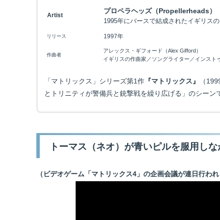
プロペラヘッズ（Propellerheads）
Artist
1995年にバースで結成されたイギリス
1997年
リリース
アレックス・ギフォード（Alex Gifford）
作曲者
イギリスの作曲家／ソングライター／インスト
「マトリックス」シリーズ第1作
『マトリックス』
（19
とトリニティが警備兵と銃撃戦を繰り広げる」のシーン
トーマス（ネオ）が青いピルを服用しな
（ビデオゲーム「マトリックス4」の企画会議が連日行われ