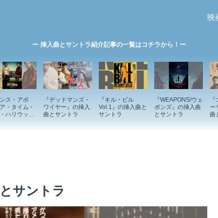
映
ー 挿入曲とサントラ紹介記事の一覧はコチラから！ー
ンス・アポ
『デッドマンズ・
『キル・ビル
『WEAPONS/ウェ
『
ア・タイム・
ワイヤー』の挿入
Vol.1』の挿入曲と
ポンズ』の挿入曲
ー
・ハリウッ
曲とサントラ
サントラ
とサントラ
曲
の挿入曲とサ
ラ
曲とサントラ