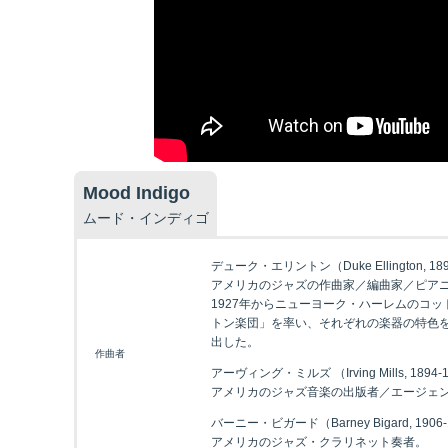
Mood Indigo
ムード・インディゴ
デューク・エリントン（Duke Ellington, 189
アメリカのジャズの作曲家／編曲家／ピア
1927年からニューヨーク・ハーレムのコ
トン楽団」を率い、それぞれの楽器の特色
出した。
作曲者
アーヴィング・ミルズ （Irving Mills, 1894-
アメリカのジャズ音楽の出版者／エージェ
バーニー・ビガード（Barney Bigard, 1906-
アメリカのジャズ・クラリネット奏者。