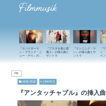
『スパイダーマ
『プラダを着た悪
『ランニング・マ
『ワ
ン：ブランド・ニ
魔２』の挿入曲と
ン』の挿入曲とサ
ン・
ュー・デイ』の挿
サントラ
ントラ
イン
入曲とサントラ
ド』
ント
PR
映画×音楽
1980年代
『アンタッチャブル』の挿入