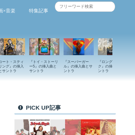
画×音楽
特集記事
コート・スティ
『トイ・ストーリ
『スーパーガー
『ロングウォー
リング』の挿入
ー5』の挿入曲と
ル』の挿入曲とサ
ク』の挿入曲とサ
とサントラ
サントラ
ントラ
ントラ
PICK UP記事