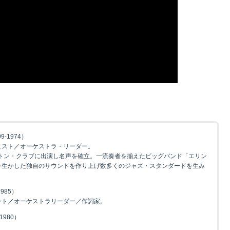
9-1974）
ニスト／オーケストラ・リーダー。
ットン・クラブに出演し名声を確立。一流奏者を揃えたビッグバンド「エリン
を生かした独自のサウンドを作り上げ数多くのジャズ・スタンダードを生み
1985）
ント／オーケストラリーダー／作詞家。
1980）