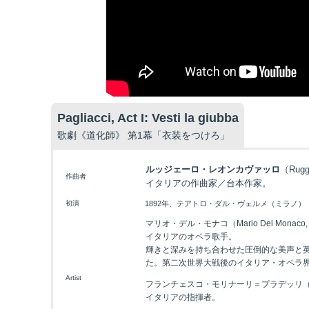
Pagliacci, Act I: Vesti la giubba
歌劇《道化師》 第1幕「衣装をつけろ」
ルッジェーロ・レオンカヴァッロ
（Rugge
作曲者
イタリアの作曲家／台本作家。
初演
1892年、テアトロ・ダル・ヴェルメ（ミラノ）
マリオ・デル・モナコ（Mario Del Monaco, 
イタリアのオペラ歌手。
輝きと深みを持ち合わせた圧倒的な美声と
た。第二次世界大戦後のイタリア・オペラ
Artist
フランチェスコ・モリナーリ＝プラデッリ（Francesco
イタリアの指揮者。