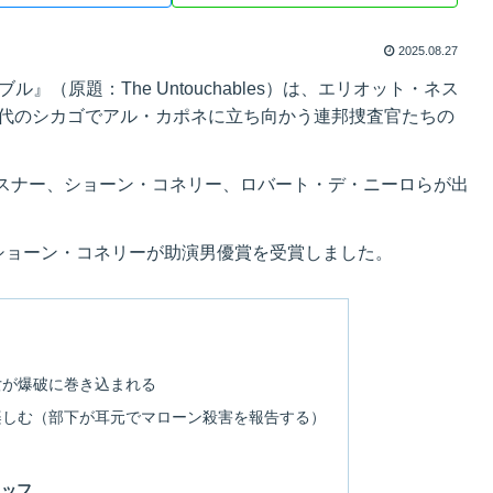
2025.08.27
』（原題：The Untouchables）は、エリオット・ネス
禁酒法時代のシカゴでアル・カポネに立ち向かう連邦捜査官たちの
スナー、ショーン・コネリー、ロバート・デ・ニーロらが出
ショーン・コネリーが助演男優賞を受賞しました。
女が爆破に巻き込まれる
楽しむ（部下が耳元でマローン殺害を報告する）
タッフ