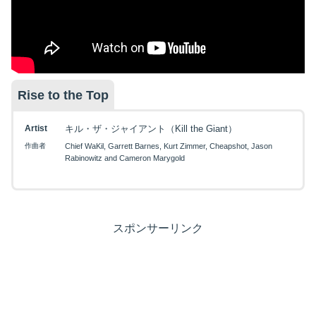
Rise to the Top
Artist
キル・ザ・ジャイアント（Kill the Giant）
作曲者
Chief WaKil, Garrett Barnes, Kurt Zimmer, Cheapshot, Jason
Rabinowitz and Cameron Marygold
スポンサーリンク