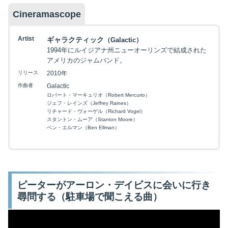
Cineramascope
Artist
ギャラクティック
（Galactic）
1994年にルイジアナ州ニューオーリンズで結成された
アメリカのジャムバンド。
リリース
2010年
作曲者
Galactic
ロバート・マーキュリオ（Robert Mercurio）
ジェフ・レインズ（Jeffrey Raines）
リチャード・ヴォーゲル（Richard Vogel）
スタントン・ムーア（Stanton Moore）
ベン・エルマン（Ben Ellman）
ピーターがアーロン・デイビスに会いに行き
尋問する（駐車場で聞こえる曲）