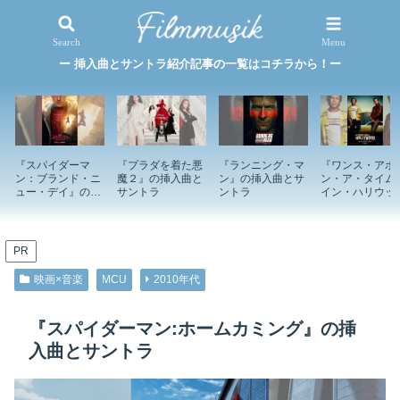
映画×音楽
特集記事
Search
Menu
ー 挿入曲とサントラ紹介記事の一覧はコチラから！ー
『スパイダーマ
『プラダを着た悪
『ランニング・マ
『ワンス・アポ
ン：ブランド・ニ
魔２』の挿入曲と
ン』の挿入曲とサ
ン・ア・タイム
ュー・デイ』の挿
サントラ
ントラ
イン・ハリウッ
入曲とサントラ
ド』の挿入曲と
ントラ
PR
映画×音楽
MCU
2010年代
『スパイダーマン:ホームカミング』の挿
入曲とサントラ