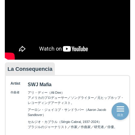
La Consequencia
Artist
SWJ Mafia
作曲者
アリ・ディー（Ali Dee）
アメリカのプロデューサー／ソングライター／元ヒップホップ・
レコーディングアーティスト。
アーロン・ジェイコブ・サンドラバー（Aaron Jacob
Sandlover）
目次
セルジオ・カブラル（Sérgio Cabral, 1937-2024）
ブラジルのジャーナリスト／作家／作曲家／研究者／俳優。