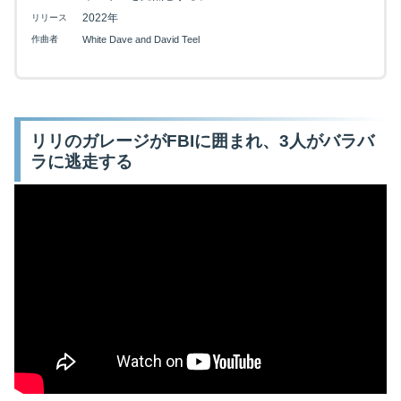
2022年
リリース
作曲者
White Dave and David Teel
映画を探す
リリのガレージがFBIに囲まれ、3人がバラバ
下記を選択して絞り込み検索もできます
ラに逃走する