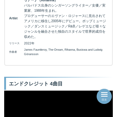
リアーナ（Rihanna）
バルバドス出身のシンガーソングライター／女優／実
業家、1988年生まれ。
プロデューサーのエヴァン・ロジャースに見出されて
Artist
アメリカに移住し2005年にデビュー。ポップミュージ
ック／ダンスミュージック／R&B／レゲエなど様々な
ジャンルを融合させた独自のスタイルで世界的成功を
収めた。
2022年
リリース
James Fauntleroy, The-Dream, Rihanna, Busiswa and Ludwig
作曲者
Göransson
エンドクレジット 4曲目
目次