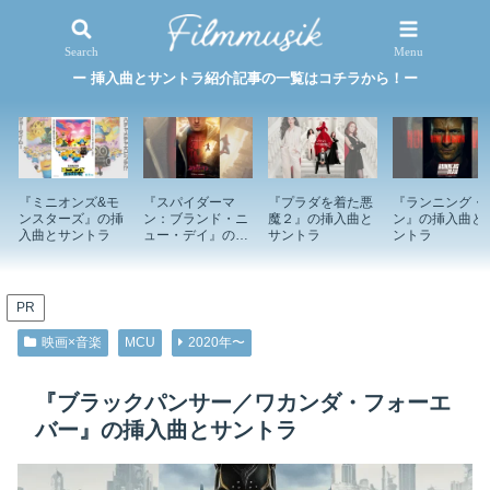
映画×音楽
特集記事
Search
Menu
ー 挿入曲とサントラ紹介記事の一覧はコチラから！ー
『ミニオンズ&モ
『スパイダーマ
『プラダを着た悪
『ランニング・
ンスターズ』の挿
ン：ブランド・ニ
魔２』の挿入曲と
ン』の挿入曲と
入曲とサントラ
ュー・デイ』の挿
サントラ
ントラ
入曲とサントラ
PR
映画×音楽
MCU
2020年〜
『ブラックパンサー／ワカンダ・フォーエ
バー』の挿入曲とサントラ