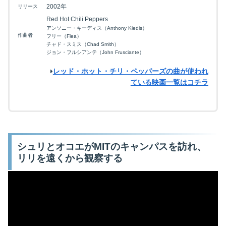
2002年
リリース
Red Hot Chili Peppers
アンソニー・キーディス（Anthony Kiedis）
作曲者
フリー（Flea）
チャド・スミス（Chad Smith）
ジョン・フルシアンテ（John Frusciante）
レッド・ホット・チリ・ペッパーズの曲が使われ
ている映画一覧はコチラ
シュリとオコエがMITのキャンパスを訪れ、
リリを遠くから観察する