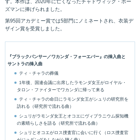
す。本作は、2020年に亡くなったチャドウィック・ボー
ズマンに捧げられました。
第95回アカデミー賞では5部門にノミネートされ、衣装デ
ザイン賞を受賞しました。
『ブラックパンサー／ワカンダ・フォーエバー』の挿入曲と
サントラの挿入曲
ティ・チャラの葬儀
1年後、国連会議に出席したラモンダ女王がロイヤル・
タロン・ファイターでワカンダに帰って来る
ティ・チャラの命日にラモンダ女王がシュリの研究所を
訪れる（研究所で流れる曲）
シュリがラモンダ女王とオコエにヴィブラニウム探知機
の素晴らしさを語る（研究所で流れる曲）
シュリとオコエがロス捜査官に会いに行く（ロス捜査官
がジョギングをしながら聴く曲）