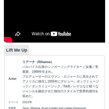
Lift Me Up
リアーナ（Rihanna）
バルバドス出身のシンガーソングライター／女優／実
業家、1988年生まれ。
プロデューサーのエヴァン・ロジャースに見出されて
Artist
アメリカに移住し2005年にデビュー。ポップミュージ
ック／ダンスミュージック／R&B／レゲエなど様々な
ジャンルを融合させた独自のスタイルで世界的成功を
収めた。
2022年
リリース
作曲者
Tems, Rihanna, Ryan Coogler and Ludwig Göransson