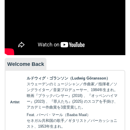
Welcome Back
ルドウィグ・ゴランソン（Ludwig Göransson）
スウェーデンのミュージシャン／作曲家／指揮者／ソ
ングライター／音楽プロデューサー、1984年生まれ。
映画『ブラックパンサー』(2018) 、『オッペンハイマ
ー』(2023) 、『罪人たち』(2025) のスコアを手掛け、
Artist
アカデミー作曲賞を3度受賞した。
Feat. バーバ・マール（Baaba Maal）
セネガル共和国の歌手／ギタリスト／パーカッショニ
スト、1953年生まれ。