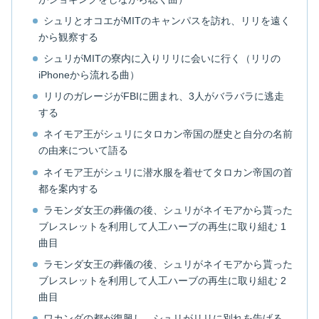
シュリとオコエがMITのキャンパスを訪れ、リリを遠く
から観察する
シュリがMITの寮内に入りリリに会いに行く（リリの
iPhoneから流れる曲）
リリのガレージがFBIに囲まれ、3人がバラバラに逃走
する
ネイモア王がシュリにタロカン帝国の歴史と自分の名前
の由来について語る
ネイモア王がシュリに潜水服を着せてタロカン帝国の首
都を案内する
ラモンダ女王の葬儀の後、シュリがネイモアから貰った
ブレスレットを利用して人工ハーブの再生に取り組む 1
曲目
ラモンダ女王の葬儀の後、シュリがネイモアから貰った
ブレスレットを利用して人工ハーブの再生に取り組む 2
曲目
ワカンダの都が復興し、シュリがリリに別れを告げる