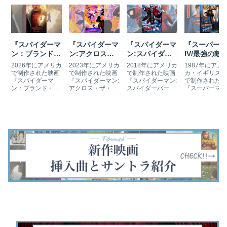
『スパイダーマ
『スパイダーマ
『スパイダーマ
『スーパーマ
ン：ブランド・
ン:アクロス・
ン:スパイダー
IV/最強の敵
ニュー・デイ』
ザ・スパイダー
バース』の挿入
の挿入曲とサ
2026年にアメリカ
2023年にアメリカ
2018年にアメリカ
1987年にアメ
の挿入曲とサン
バース』の挿入
曲とサントラ
トラ
で制作された映画
で制作された映画
で制作された映画
カ・イギリス合
『スパイダーマ
『スパイダーマン:
『スパイダーマン:
で制作された映
トラ
曲とサントラ
ン：ブランド・ニ
アクロス・ザ・ス
スパイダーバー
『スーパーマンI
ュー・デイ』（原
パイダーバース』
ス』（原題：
最強の敵』（原
題：Spider-Man:
（原題：Spider-
Spider-Man: Into
題：Superman I
Brand New Day）
Man: Across the
the Spider-
The Quest for
は、MCU第38作
Spider-Verse）
Verse）は、マー
Peace）は、
目、トム・ホラン
は、マイルス・モ
ベル・コミックス
ストファー・リ
ド主演のスパイダ
ラレスを主役とし
の『スパイダーマ
ヴ主演の『スー
ーマンシリーズ4
たアニメ映画『ス
ン』を原作とした
ーマン』シリー
作目です。前作か
パイダーマン:スパ
初の長編アニメ映
最終作です。新
ら数年後、ニュー
イダーバ…
画です。第91回ア
な敵ニュークリ
ヨー…
カ…