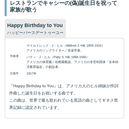
レストランでキャシーの(偽)誕生日を祝って
家族が歌う
Happy Birthday to You
ハッピーバースデートゥーユー
マイルドレッド・J・ヒル（Mildred J. Hill, 1859-1916）
アメリカのソングライター／音楽学者。
作曲者
パティ・J・ヒル（Patty S. Hill, 1868-1946）
アメリカの保育園／幼稚園教諭。アメリカの非営利団体「全米幼
児教育協会」の創設者。
出版年
1917年
『Happy Birthday to You』は、アメリカ人のヒル姉妹が作詞
作曲した誕生日をお祝いする曲です。
この曲は、世界で最も歌われている英語の曲としてギネス世
界記録に認定されています。