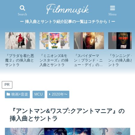
映画×音楽
特集記事
Search
Menu
ー 挿入曲とサントラ紹介記事の一覧はコチラから！ー
『プラダを着た悪
『ミニオンズ&モ
『スパイダーマ
『ランニング・
魔２』の挿入曲と
ンスターズ』の挿
ン：ブランド・ニ
ン』の挿入曲と
サントラ
入曲とサントラ
ュー・デイ』の挿
ントラ
入曲とサントラ
PR
映画×音楽
MCU
2020年〜
『アントマン&ワスプ:クアントマニア』の
挿入曲とサントラ