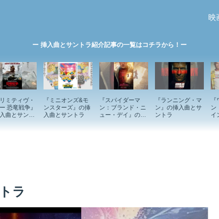
映
ー 挿入曲とサントラ紹介記事の一覧はコチラから！ー
リミティヴ・
『ミニオンズ&モ
『スパイダーマ
『ランニング・マ
『
ー 恐竜戦争』
ンスターズ』の挿
ン：ブランド・ニ
ン』の挿入曲とサ
ン
入曲とサント
入曲とサントラ
ュー・デイ』の挿
ントラ
イ
入曲とサントラ
ド
ン
トラ