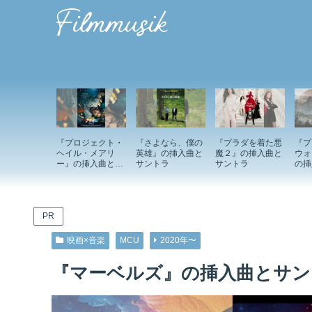
『プロジェクト・
『さよなら、僕の
『プラダを着た悪
『プ
ヘイル・メアリ
英雄』の挿入曲と
魔２』の挿入曲と
ウォ
ー』の挿入曲とサ
サントラ
サントラ
の挿
ントラ
ラ
PR
映画×音楽
MCU
2020年〜
『マーベルズ』の挿入曲とサン