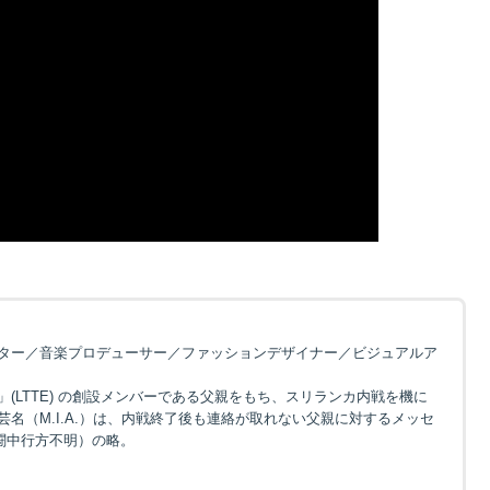
ター／音楽プロデューサー／ファッションデザイナー／ビジュアルア
(LTTE) の創設メンバーである父親をもち、スリランカ内戦を機に
名（M.I.A.）は、内戦終了後も連絡が取れない父親に対するメッセ
」（戦闘中行方不明）の略。