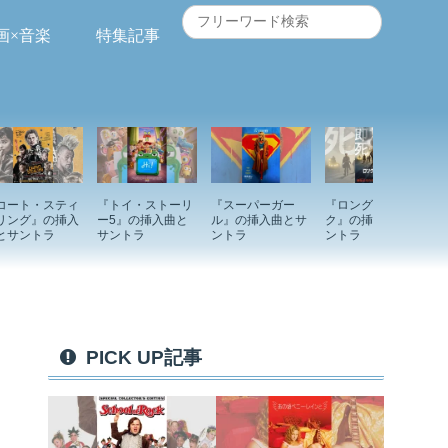
画×音楽
特集記事
コート・スティ
『トイ・ストーリ
『スーパーガー
『ロングウォー
リング』の挿入
ー5』の挿入曲と
ル』の挿入曲とサ
ク』の挿入曲とサ
とサントラ
サントラ
ントラ
ントラ
PICK UP記事