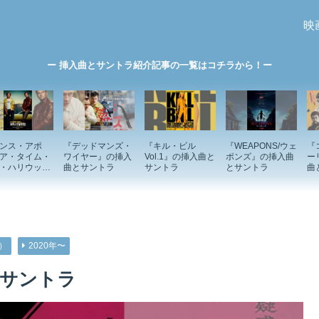
映
ー 挿入曲とサントラ紹介記事の一覧はコチラから！ー
ンス・アポ
『デッドマンズ・
『キル・ビル
『WEAPONS/ウェ
『
ア・タイム・
ワイヤー』の挿入
Vol.1』の挿入曲と
ポンズ』の挿入曲
ー
・ハリウッ
曲とサントラ
サントラ
とサントラ
曲
の挿入曲とサ
ラ
h）
2020年〜
とサントラ