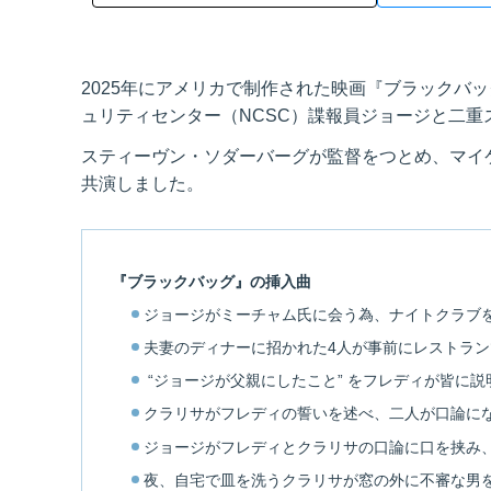
2025年にアメリカで制作された映画『ブラックバッグ
ュリティセンター（NCSC）諜報員ジョージと二
スティーヴン・ソダーバーグが監督をつとめ、マイ
共演しました。
『ブラックバッグ』の挿入曲
ジョージがミーチャム氏に会う為、ナイトクラブ
夫妻のディナーに招かれた4人が事前にレストラ
“ジョージが父親にしたこと” をフレディが皆に説
クラリサがフレディの誓いを述べ、二人が口論に
ジョージがフレディとクラリサの口論に口を挟み
夜、自宅で皿を洗うクラリサが窓の外に不審な男