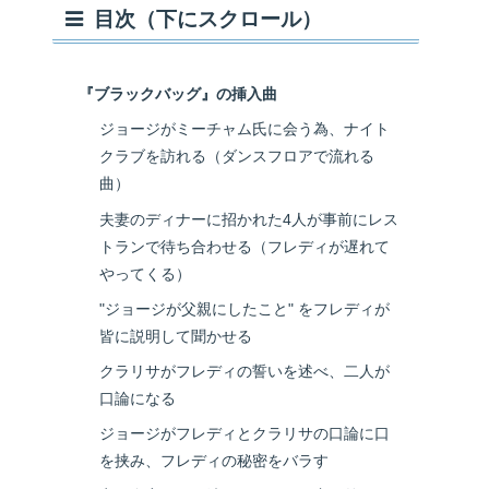
目次（下にスクロール）
『ブラックバッグ』の挿入曲
ジョージがミーチャム氏に会う為、ナイト
クラブを訪れる（ダンスフロアで流れる
曲）
夫妻のディナーに招かれた4人が事前にレス
トランで待ち合わせる（フレディが遅れて
やってくる）
"ジョージが父親にしたこと" をフレディが
皆に説明して聞かせる
クラリサがフレディの誓いを述べ、二人が
口論になる
ジョージがフレディとクラリサの口論に口
を挟み、フレディの秘密をバラす