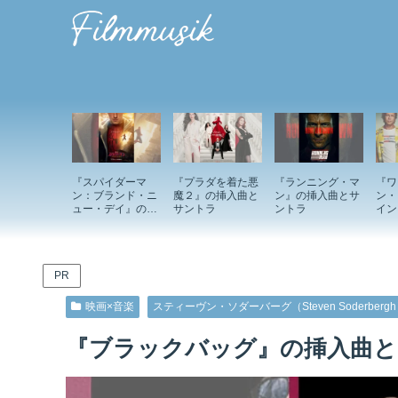
『スパイダーマ
『プラダを着た悪
『ランニング・マ
『ワ
ン：ブランド・ニ
魔２』の挿入曲と
ン』の挿入曲とサ
ン・
ュー・デイ』の挿
サントラ
ントラ
イン
入曲とサントラ
ド』
ント
PR
映画×音楽
スティーヴン・ソダーバーグ（Steven Soderberg
『ブラックバッグ』の挿入曲