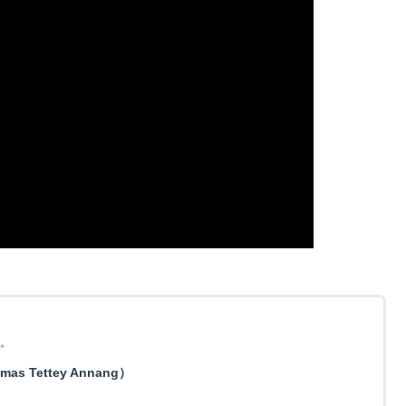
ー。
Tettey Annang）