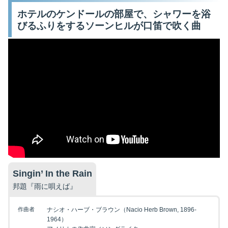
ホテルのケンドールの部屋で、シャワーを浴
びるふりをするソーンヒルが口笛で吹く曲
Singin’ In the Rain
邦題『雨に唄えば』
作曲者
ナシオ・ハーブ・ブラウン（Nacio Herb Brown, 1896-
1964）