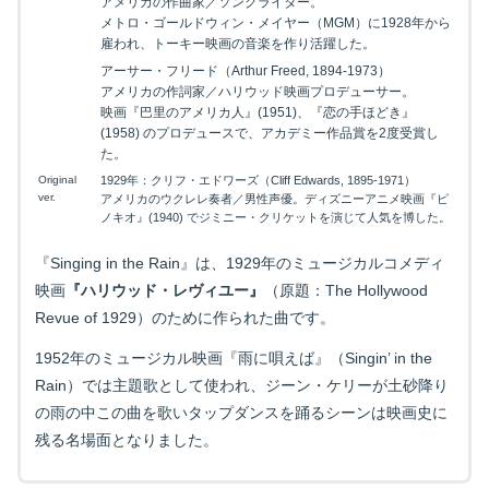
アメリカの作曲家／ソングライター。
メトロ・ゴールドウィン・メイヤー（MGM）に1928年から
雇われ、トーキー映画の音楽を作り活躍した。
アーサー・フリード（Arthur Freed, 1894-1973）
アメリカの作詞家／ハリウッド映画プロデューサー。
映画『巴里のアメリカ人』(1951)、『恋の手ほどき』
(1958) のプロデュースで、アカデミー作品賞を2度受賞し
た。
Original
1929年：クリフ・エドワーズ（Cliff Edwards, 1895-1971）
ver.
アメリカのウクレレ奏者／男性声優。ディズニーアニメ映画『ピ
ノキオ』(1940) でジミニー・クリケットを演じて人気を博した。
『Singing in the Rain』は、1929年のミュージカルコメディ
映画
『ハリウッド・レヴィユー』
（原題：The Hollywood
Revue of 1929）のために作られた曲です。
1952年のミュージカル映画『雨に唄えば』（Singin’ in the
Rain）では主題歌として使われ、ジーン・ケリーが土砂降り
の雨の中この曲を歌いタップダンスを踊るシーンは映画史に
残る名場面となりました。