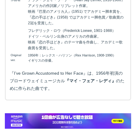
アメリカの作詞家／リブレット作家。
映画『巴里のアメリカ人』(1951) でアカデミー脚本賞を、
『恋の手ほどき』(1958) ではアカデミー脚色賞／歌曲賞の
2冠を受賞した。
フレデリック・ロウ（Frederick Loewe, 1901-1988）
ドイツ・ベルリン出身のアメリカの作曲家。
映画『恋の手ほどき』のテーマ曲を作曲し、アカデミー歌
曲賞を受賞した。
Original
1956年：レックス・ハリソン（Rex Harrison, 1908-1990）
ver.
イギリスの俳優。
『I’ve Grown Accustomed to Her Face』は、1956年初演の
ブロードウェイミュージカル
『マイ・フェア・レディ』
のた
めに作られた曲です。