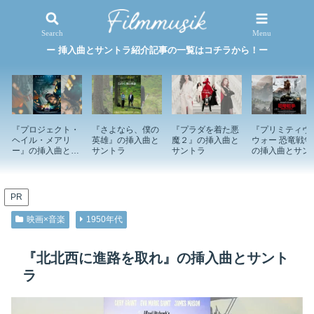
映画×音楽
特集記事
Search
Menu
ー 挿入曲とサントラ紹介記事の一覧はコチラから！ー
『プロジェクト・
『さよなら、僕の
『プラダを着た悪
『プリミティヴ
ヘイル・メアリ
英雄』の挿入曲と
魔２』の挿入曲と
ウォー 恐竜戦争
ー』の挿入曲とサ
サントラ
サントラ
の挿入曲とサン
ントラ
ラ
PR
映画×音楽
1950年代
『北北西に進路を取れ』の挿入曲とサント
ラ