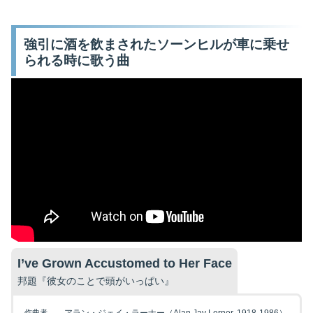
強引に酒を飲まされたソーンヒルが車に乗せ
られる時に歌う曲
I’ve Grown Accustomed to Her Face
邦題『彼女のことで頭がいっぱい』
作曲者
アラン・ジェイ・ラーナー（Alan Jay Lerner, 1918-1986）