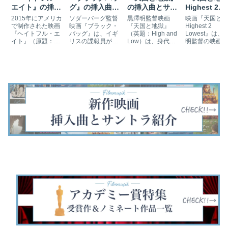
エイト』の挿入
グ』の挿入曲と
の挿入曲とサン
Highest 2
曲とサントラ
サントラ
トラ
Lowest』の
2015年にアメリカ
ソダーバーグ監督
黒澤明監督映画
映画『天国と地
入曲（14曲
で制作された映画
映画『ブラック・
『天国と地獄』
Highest 2
『ヘイトフル・エ
バッグ』は、イギ
（英題：High and
Lowest』は、
サントラ
イト』（原題：
リスの諜報員が妻
Low）は、身代金
明監督の映画『
The Hateful
を含む容疑者の中
誘拐事件を通じて
国と地獄』(196
Eight）は、南北戦
から二重スパイを
人間の欲望と社会
をスパイク・リ
争終結後のワイオ
探すサスペンス映
の矛盾を描いたサ
が現代版にリメ
ミング州、山小屋
画です。ディナー
スペンス映画で
クしたサスペン
で起きる密室劇を
シーンで流れた曲
す。ラジオから流
映画です。オー
描いた西部劇／ミ
など挿入曲とサン
れる曲や繁華街で
ニング曲やヘッ
ステリー映画で
トラを紹介しま
流れる曲など挿入
フォンで聴く曲
す。第88回アカデ
す。
曲とサントラを紹
ど挿入曲とサン
ミー賞では3部門
介します。
ラを紹介します
にノミネートさ
れ…