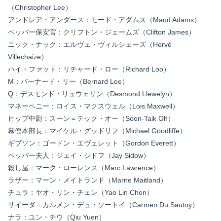
（Christopher Lee）
アンドレア・アンダース：モード・アダムス（Maud Adams）
ペッパー保安官：クリフトン・ジェームズ（Clifton James）
ニック・ナック：エルヴェ・ヴィルシェーズ（Hervé
Villechaize）
ハイ・ファット：リチャード・ロー（Richard Loo）
M：バーナード・リー（Bernard Lee）
Q：デスモンド・リュウェリン（Desmond Llewelyn）
マネーペニー：ロイス・マクスウェル（Lois Maxwell）
ヒップ中尉：スーン＝テック・オー（Soon-Taik Oh）
幕僚本部長：マイケル・グッドリフ（Michael Goodliffe）
ギブソン：ゴードン・エヴェレット（Gordon Everett）
ペッパー夫人：ジェイ・シドフ（Jay Sidow）
殺し屋：マーク・ローレンス（Marc Lawrence）
ラザー：マーン・メイトランド（Marne Maitland）
チュラ：ヤオ・リン・チェン（Yao Lin Chen）
サイーダ：カルメン・デュ・ソートイ（Carmen Du Sautoy）
ナラ：ユン・チウ（Qiu Yuen）