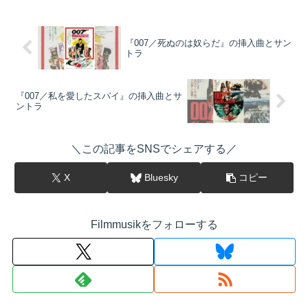
『007／死ぬのは奴らだ』の挿入曲とサン
トラ
『007／私を愛したスパイ』の挿入曲とサ
ントラ
＼この記事をSNSでシェアする／
X
Bluesky
コピー
Filmmusikをフォローする
映画を探す
下記を選択して絞り込み検索もできます