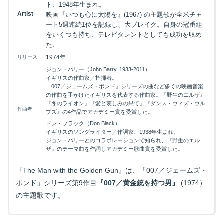
ト、1948年生まれ。
Artist
映画『いつも心に太陽を』(1967) の主題歌が全米チャ
ート5週連続1位を記録し、大ブレイク。自身の冠番組
をいくつも持ち、テレビタレントとしても成功を収め
た、
1974年
リリース
ジョン・バリー（John Barry, 1933-2011）
イギリスの作曲家／指揮者。
「007／ジェームズ・ボンド」シリーズの曲など多くの映画音楽
の作曲を手がけたイギリスを代表する作曲家。『野生のエルザ』
『冬のライオン』『愛と哀しみの果て』『ダンス・ウィズ・ウル
作曲者
ブズ』の4作品でアカデミー賞を受賞した。
ドン・ブラック（Don Black）
イギリスのソングライター／作詞家、1938年生まれ。
ジョン・バリーとのコラボレーションで知られ、『野生のエル
ザ』のテーマ曲を作詞しアカデミー歌曲賞を受賞した。
『The Man with the Golden Gun』は、「007／ジェームズ・
ボンド」シリーズ第9作目
『007／黄金銃を持つ男』
(1974）
の主題歌です。