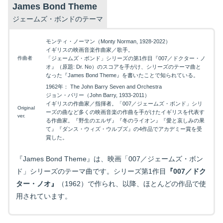
James Bond Theme
ジェームズ・ボンドのテーマ
モンティ・ノーマン（Monty Norman, 1928-2022）
イギリスの映画音楽作曲家／歌手。
作曲者
「ジェームズ・ボンド」シリーズの第1作目『007／ドクター・ノ
オ』（原題: Dr. No）のスコアを手がけ、シリーズのテーマ曲と
なった『James Bond Theme』を書いたことで知られている。
1962年： The John Barry Seven and Orchestra
ジョン・バリー（John Barry, 1933-2011）
イギリスの作曲家／指揮者。「007／ジェームズ・ボンド」シリ
Original
ーズの曲など多くの映画音楽の作曲を手がけたイギリスを代表す
ver.
る作曲家。『野生のエルザ』『冬のライオン』『愛と哀しみの果
て』『ダンス・ウィズ・ウルブズ』の4作品でアカデミー賞を受
賞した。
『James Bond Theme』は、映画「007／ジェームズ・ボン
ド」シリーズのテーマ曲です。シリーズ第1作目
『007／ドク
ター・ノオ』
（1962）で作られ、以降、ほとんどの作品で使
用されています。