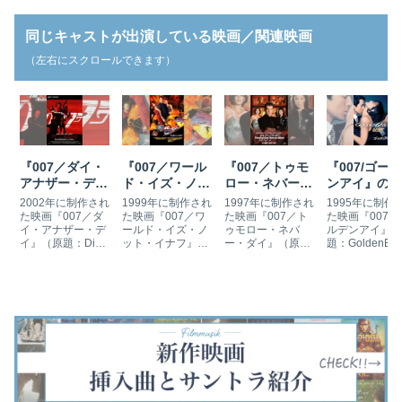
同じキャストが出演している映画／関連映画
（左右にスクロールできます）
『007／ダイ・
『007／ワール
『007／トゥモ
『007/ゴー
アナザー・デ
ド・イズ・ノッ
ロー・ネバー・
ンアイ』の挿
イ』の挿入曲と
ト・イナフ』の
ダイ』の挿入曲
曲とサントラ
2002年に制作され
1999年に制作され
1997年に制作され
1995年に制作
サントラ
挿入曲とサント
とサントラ
た映画『007／ダ
た映画『007／ワ
た映画『007／ト
た映画『007/
イ・アナザー・デ
ールド・イズ・ノ
ゥモロー・ネバ
ルデンアイ』（
ラ
イ』（原題：Die
ット・イナフ』
ー・ダイ』（原
題：GoldenEy
Another Day）は
（原題：The
題：Tomorrow
は、「ジェーム
「ジェームズ・ボ
World Is Not
Never Dies）は、
ズ・ボンド」シ
ンド」シリーズの
Enough）は、
「ジェームズ・ボ
ーズの第17作
第20作目です。シ
「ジェームズ・ボ
ンド」シリーズの
す。冷戦終結後
リーズ開始から40
ンド」シリーズの
第18作目です。ピ
ロシアやモナコ
周年のアニバーサ
第19作目です。冷
アース・ブロスナ
キューバなどが
リーイヤーに制作
戦終結後のロシア
ンがジェームズ・
台となっていま
されました。北朝
やモナコ、キュー
ボンドを演じ、ロ
す。今作からピ
鮮やアイスランド
バなどが舞台とな
ジャー・スポティ
ース・ブロスナ
を舞台と…
っています。『…
スウッドが監…
がジェームズ・
ン…