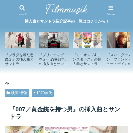
映画×音楽
特集記事
Search
Menu
ー 挿入曲とサントラ紹介記事の一覧はコチラから！ー
『プラダを着た悪
『プリミティヴ・
『ミニオンズ&モ
『スパイダーマ
魔２』の挿入曲と
ウォー 恐竜戦争』
ンスターズ』の挿
ン：ブランド・
サントラ
の挿入曲とサント
入曲とサントラ
ュー・デイ』の
ラ
入曲とサントラ
PR
映画×音楽
1970年代
『007／黄金銃を持つ男』の挿入曲とサン
トラ