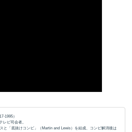
917-1995）
テレビ司会者。
「底抜けコンビ」（Martin and Lewis）を結成、コンビ解消後は