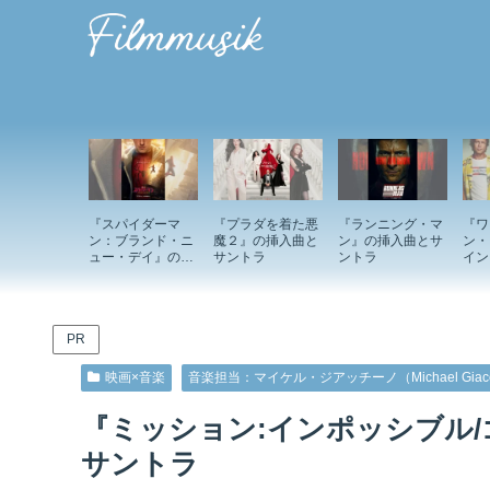
『スパイダーマ
『プラダを着た悪
『ランニング・マ
『ワ
ン：ブランド・ニ
魔２』の挿入曲と
ン』の挿入曲とサ
ン・
ュー・デイ』の挿
サントラ
ントラ
イン
入曲とサントラ
ド』
ント
PR
映画×音楽
音楽担当：マイケル・ジアッチーノ（Michael Giacc
『ミッション:インポッシブル
サントラ