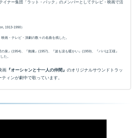
テイナー集団「ラット・パック」のメンバーとしてテレビ・映画で活
 1913-1990）
、映画・テレビ・演劇の数々の名曲を残した。
(1954)、『抱擁』(1957)、『波も涙も暖かい』(1959)、『パパは王様』
賞した。
ー映画
『オーシャンと十一人の仲間』
のオリジナルサウンドトラッ
ーティンが劇中で歌っています。