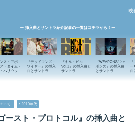
映
ー 挿入曲とサントラ紹介記事の一覧はコチラから！ー
ンス・アポ
『デッドマンズ・
『キル・ビル
『WEAPONS/ウェ
『
ア・タイム・
ワイヤー』の挿入
Vol.1』の挿入曲と
ポンズ』の挿入曲
ー
・ハリウッ
曲とサントラ
サントラ
とサントラ
曲
の挿入曲とサ
ラ
hino）
2010年代
/ゴースト・プロトコル』の挿入曲と