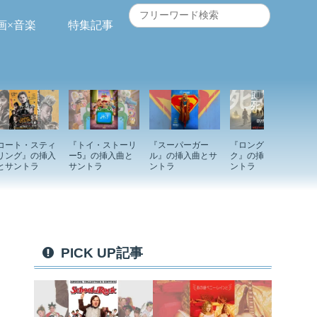
画×音楽
特集記事
コート・スティ
『トイ・ストーリ
『スーパーガー
『ロングウォー
リング』の挿入
ー5』の挿入曲と
ル』の挿入曲とサ
ク』の挿入曲とサ
とサントラ
サントラ
ントラ
ントラ
PICK UP記事