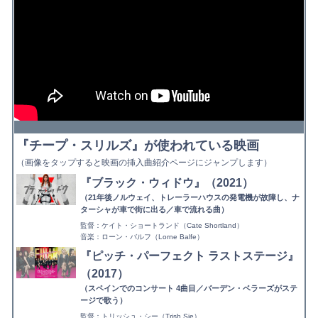
『チープ・スリルズ』が使われている映画
（画像をタップすると映画の挿入曲紹介ページにジャンプします）
『ブラック・ウィドウ』（2021）
（21年後ノルウェイ、トレーラーハウスの発電機が故障し、ナ
ターシャが車で街に出る／車で流れる曲）
監督：ケイト・ショートランド（Cate Shortland）
音楽：ローン・バルフ（Lorne Balfe）
『ピッチ・パーフェクト ラストステージ』
（2017）
（スペインでのコンサート 4曲目／バーデン・ベラーズがステ
ージで歌う）
監督：トリッシュ・シー（Trish Sie）