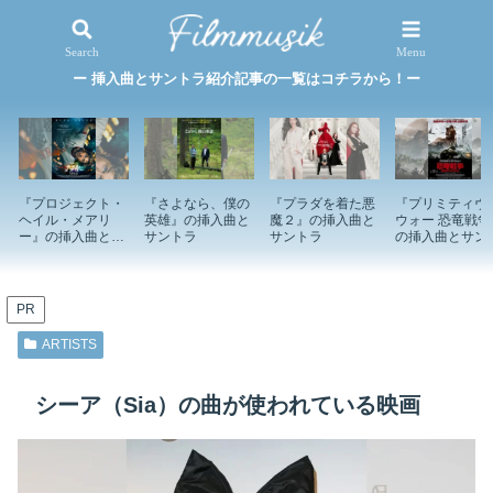
映画×音楽
特集記事
Search
Menu
ー 挿入曲とサントラ紹介記事の一覧はコチラから！ー
『プロジェクト・
『さよなら、僕の
『プラダを着た悪
『プリミティヴ
ヘイル・メアリ
英雄』の挿入曲と
魔２』の挿入曲と
ウォー 恐竜戦争
ー』の挿入曲とサ
サントラ
サントラ
の挿入曲とサン
ントラ
ラ
PR
ARTISTS
シーア（Sia）の曲が使われている映画