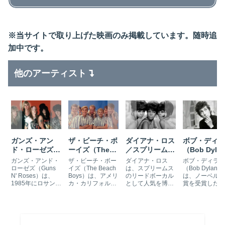
※当サイトで取り上げた映画のみ掲載しています。随時追
加中です。
他のアーティスト
ガンズ・アン
ザ・ビーチ・ボ
ダイアナ・ロス
ボブ・ディラ
ド・ローゼズ
ーイズ（The
／スプリームス
（Bob Dyla
（Guns N’
Beach Boys）
の曲が使われて
の曲が使われ
ガンズ・アンド・
ザ・ビーチ・ボー
ダイアナ・ロス
ボブ・ディラン
Roses）の曲が
の曲が使われて
いる映画
いる映画
ローゼズ（Guns
イズ（The Beach
は、スプリームス
（Bob Dylan）
N' Roses）は、
Boys）は、アメリ
のリードボーカル
は、ノーベル文
使われている映
いる映画
1985年にロサンゼ
カ・カリフォルニ
として人気を博し
賞を受賞したシ
画
ルスで結成された
アで結成されたサ
たポップ・ソウ
ガーソングライ
アメリカのハード
ーフロックバンド
ル・シンガーで
ーです。『時代
ロックバンドで
です。『I Get
す。スプリームス
変る』『はげし
す。激しいライブ
Around』や『素敵
（The
雨が降る』など
パフォーマンスと
じゃないか』など
Supremes）時代
ボブ・ディラン