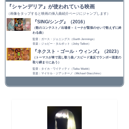
『シャンデリア』が使われている映画
（画像をタップすると映画の挿入曲紹介ページにジャンプします）
『SING/シング』（2016）
（歌のコンテスト／出場者 – ミーナが緊張のせいで歌えずに終
わる曲）
監督：ガース・ジェニングス（Garth Jennings）
音楽：ジョビー・タルボット（Joby Talbot）
『ネクスト・ゴール・ウィンズ』（2023）
（トーマスが車で流し歌う曲／スピード違反でランボー巡査の
取り締まりにあう）
監督：タイカ・ワイティティ（Taika Waititi）
音楽：マイケル・ジアッチーノ（Michael Giacchino）