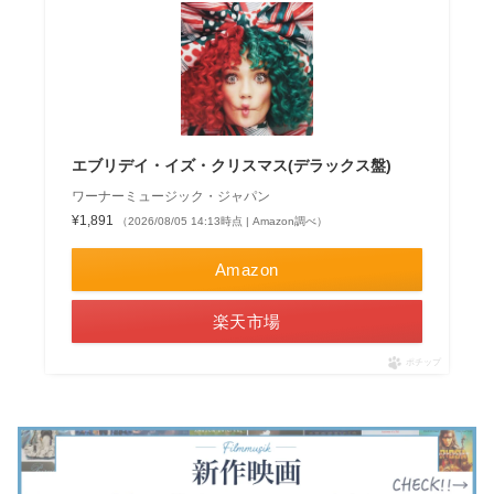
圧倒的な音楽性で
ビーチ・ボーイズ
のヒット曲／代表
曲が使われてい
1980年代後半から
の代表曲／ヒット
曲を含むダイア
映画を曲ごとに
世界的な人気を獲
曲が使われた映画
ナ・ロスの曲が使
介していきます
得。その後、数々
を曲ごとに紹介し
われた映画を紹介
の伝説を残し
ます。
します。
「世...
エブリデイ・イズ・クリスマス(デラックス盤)
ワーナーミュージック・ジャパン
¥1,891
（2026/08/05 14:13時点 | Amazon調べ）
Amazon
楽天市場
ポチップ