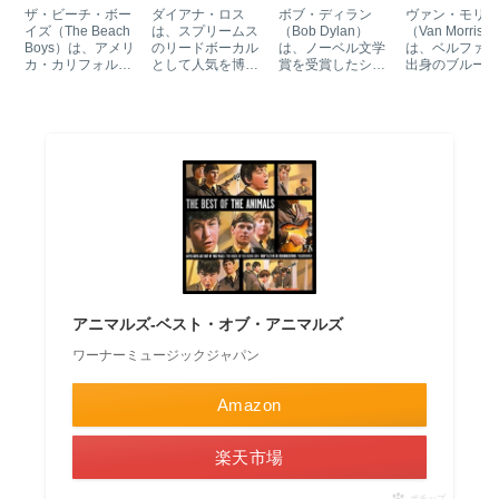
Beach Boys）
の曲が使われて
の曲が使われて
Morrison）
ザ・ビーチ・ボー
ダイアナ・ロス
ボブ・ディラン
ヴァン・モリソ
の曲が使われて
いる映画
いる映画
曲が使われて
イズ（The Beach
は、スプリームス
（Bob Dylan）
（Van Morriso
Boys）は、アメリ
のリードボーカル
は、ノーベル文学
は、ベルファス
いる映画
る映画
カ・カリフォルニ
として人気を博し
賞を受賞したシン
出身のブルーア
アで結成されたサ
たポップ・ソウ
ガーソングライタ
ド・ソウル・シ
ーフロックバンド
ル・シンガーで
ーです。『時代は
ガーです。今な
です。『I Get
す。スプリームス
変る』『はげしい
パワフルな歌声
Around』や『素敵
（The
雨が降る』など、
世界中を魅了し
じゃないか』など
Supremes）時代
ボブ・ディランの
います。『ブラ
ビーチ・ボーイズ
のヒット曲／代表
曲が使われている
ン・アイド・ガ
の代表曲／ヒット
曲を含むダイア
映画を曲ごとに紹
ル』『Days Lik
曲が使われた映画
ナ・ロスの曲が使
介していきます。
This』など代
を曲ごとに紹介し
われた映画を紹介
／ヒット曲の使
ます。
します。
れた映画を紹介
ます。
アニマルズ-ベスト・オブ・アニマルズ
ワーナーミュージックジャパン
Amazon
楽天市場
ポチップ