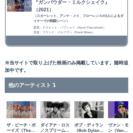
『ガンパウダー・ミルクシェイク』
（2021）
（スカーレット、アンナ・メイ、フローレンスの3人によるダ
イナーでの戦闘シーン）
監督：ナヴォット・パプシャド（Navot Papushado）
音楽：フランク・イルフマン（Frank Ilfman）
※当サイトで取り上げた映画のみ掲載しています。随時追
加中です。
他のアーティスト
ザ・ビーチ・ボ
ダイアナ・ロス
ボブ・ディラン
ヴァン・モリ
ーイズ（The
／スプリームス
（Bob Dylan）
ン（Van