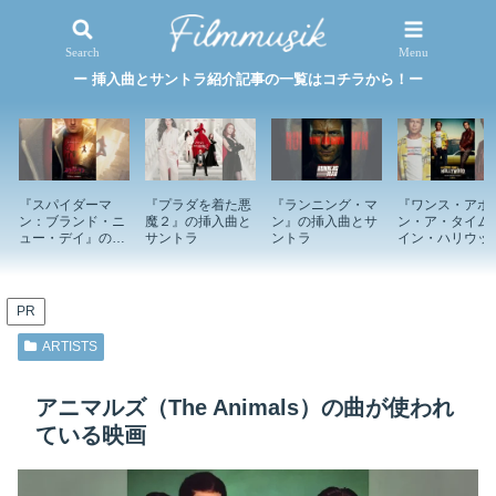
映画×音楽
特集記事
Search
Menu
ー 挿入曲とサントラ紹介記事の一覧はコチラから！ー
『スパイダーマ
『プラダを着た悪
『ランニング・マ
『ワンス・アポ
ン：ブランド・ニ
魔２』の挿入曲と
ン』の挿入曲とサ
ン・ア・タイム
ュー・デイ』の挿
サントラ
ントラ
イン・ハリウッ
入曲とサントラ
ド』の挿入曲と
ントラ
PR
ARTISTS
アニマルズ（The Animals）の曲が使われ
ている映画