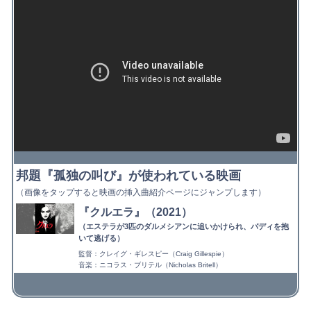
邦題『孤独の叫び』が使われている映画
（画像をタップすると映画の挿入曲紹介ページにジャンプします）
『クルエラ』（2021）
（エステラが3匹のダルメシアンに追いかけられ、バディを抱
いて逃げる）
監督：クレイグ・ギレスピー（Craig Gillespie）
音楽：ニコラス・ブリテル（Nicholas Britell）