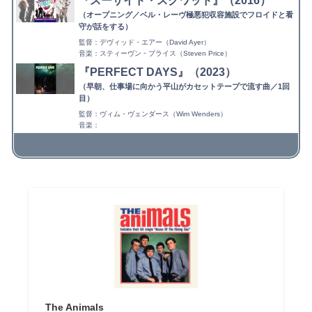
『スーサイド・スクワッド』（2016）
（オープニング／ベル・レーヴ極悪犯収容施設でフロイドと看
守が話をする）
監督：デヴィッド・エアー（David Ayer）
音楽：スティーヴン・プライス（Steven Price）
『PERFECT DAYS』（2023）
（早朝、仕事場に向かう平山がカセットテープで流す曲／1回
目）
監督：ヴィム・ヴェンダース（Wim Wenders）
音楽：
The Animals