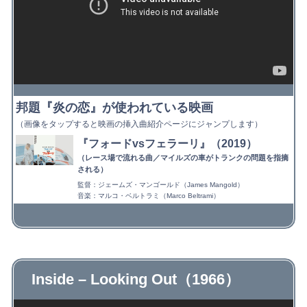
邦題『炎の恋』が使われている映画
（画像をタップすると映画の挿入曲紹介ページにジャンプします）
『フォードvsフェラーリ』（2019）
（レース場で流れる曲／マイルズの車がトランクの問題を指摘
される）
監督：ジェームズ・マンゴールド（James Mangold）
音楽：マルコ・ベルトラミ（Marco Beltrami）
Inside – Looking Out（1966）