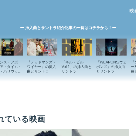
映
ー 挿入曲とサントラ紹介記事の一覧はコチラから！ー
ンス・アポ
『デッドマンズ・
『キル・ビル
『WEAPONS/ウェ
『
ア・タイム・
ワイヤー』の挿入
Vol.1』の挿入曲と
ポンズ』の挿入曲
ー
・ハリウッ
曲とサントラ
サントラ
とサントラ
曲
の挿入曲とサ
ラ
われている映画