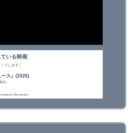
れている映画
ャンプします）
ス』(2025)
曲目）
pher Benstead）