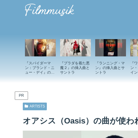
『スパイダーマ
『プラダを着た悪
『ランニング・マ
『ワ
ン：ブランド・ニ
魔２』の挿入曲と
ン』の挿入曲とサ
ン・
ュー・デイ』の挿
サントラ
ントラ
イン
入曲とサントラ
ド』
ント
PR
ARTISTS
オアシス（Oasis）の曲が使