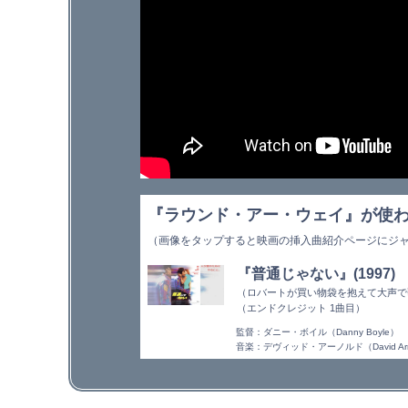
『ラウンド・アー・ウェイ』が使
（画像をタップすると映画の挿入曲紹介ページにジ
『普通じゃない』(1997)
（ロバートが買い物袋を抱えて大声で
（エンドクレジット 1曲目）
監督：ダニー・ボイル（Danny Boyle）
音楽：デヴィッド・アーノルド（David Arn