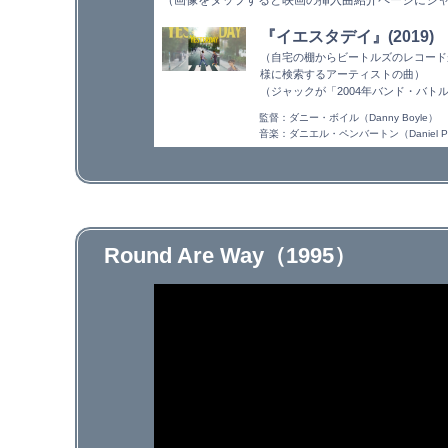
（画像をタップすると映画の挿入曲紹介ページにジ
『イエスタデイ』(2019)
（自宅の棚からビートルズのレコード
様に検索するアーティストの曲）
（ジャックが「2004年バンド・バ
監督：ダニー・ボイル（Danny Boyle）
音楽：ダニエル・ペンバートン（Daniel Pe
Round Are Way（1995）