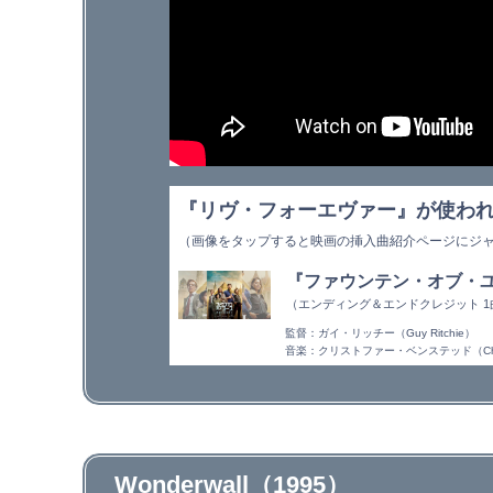
『リヴ・フォーエヴァー』が使わ
（画像をタップすると映画の挿入曲紹介ページにジ
『ファウンテン・オブ・ユー
（エンディング＆エンドクレジット 1
監督：ガイ・リッチー（Guy Ritchie）
音楽：クリストファー・ベンステッド（Christo
Wonderwall（1995）