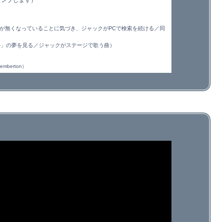
ャンプします）
が無くなっていることに気づき、ジャックがPCで検索を続ける／同
トル」の夢を見る／ジャックがステージで歌う曲）
mberton）