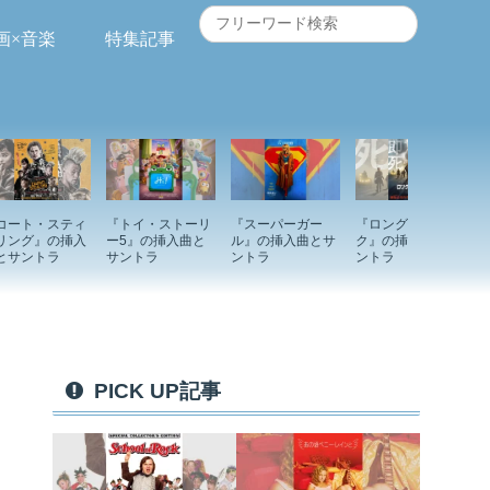
画×音楽
特集記事
コート・スティ
『トイ・ストーリ
『スーパーガー
『ロングウォー
リング』の挿入
ー5』の挿入曲と
ル』の挿入曲とサ
ク』の挿入曲とサ
とサントラ
サントラ
ントラ
ントラ
PICK UP記事