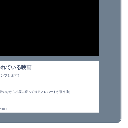
われている映画
ャンプします）
歌いながら小屋に戻って来る／ロバートが歌う曲）
old）