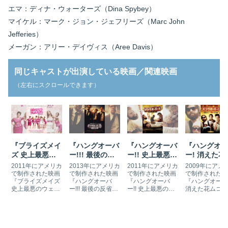
エマ：ディナ・ウォーターズ（Dina Spybey）
マイケル：マーク・ジョン・ジェフリーズ（Marc John
Jefferies）
メーガン：アリー・デイヴィス（Aree Davis）
同じキャストが出演している映画／関連映画
（左右にスクロールできます）
『ブライズメイ
『ハングオーバ
『ハングオーバ
『ハングオー
ズ 史上最悪の
ー!!! 最後の反
ー!! 史上最悪の
ー! 消えた花
ウェディングプ
省会』の挿入曲
二日酔い、国境
コと史上最悪
2011年にアメリカ
2013年にアメリカ
2011年にアメリカ
2009年にアメ
ラン』の挿入曲
とサントラ
を越える』の挿
二日酔い』の
で制作された映画
で制作された映画
で制作された映画
で制作された映
『ブライズメイズ
『ハングオーバ
『ハングオーバ
『ハングオーバ
とサントラ
入曲とサントラ
入曲とサント
史上最悪のウェデ
ー!!! 最後の反省
ー!! 史上最悪の二
消えた花ムコと
ィングプラン』
会』（原題：The
日酔い、国境を越
上最悪の二日酔
（原題：
Hangover Part
える』（原題：
い』（原題：Th
Bridesmaids）
III）は、『ハング
The Hangover
Hangover）は
は、幼なじみの結
オーバー!』シリー
Part II）は、前作
ラスベガスでの
婚式でメイド・オ
ズ最終作、前作か
『ハングオーバー!
チェラー・パー