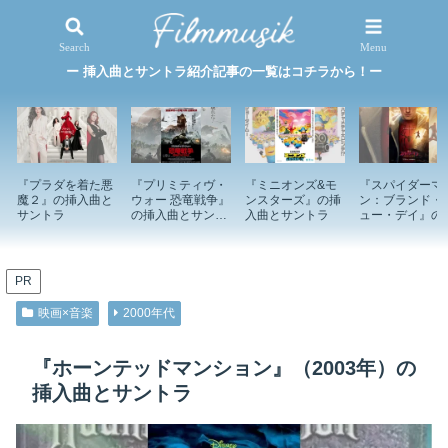
映画×音楽
特集記事
Search
Menu
ー 挿入曲とサントラ紹介記事の一覧はコチラから！ー
『プラダを着た悪
『プリミティヴ・
『ミニオンズ&モ
『スパイダーマ
魔２』の挿入曲と
ウォー 恐竜戦争』
ンスターズ』の挿
ン：ブランド・
サントラ
の挿入曲とサント
入曲とサントラ
ュー・デイ』の
ラ
入曲とサントラ
PR
映画×音楽
2000年代
『ホーンテッドマンション』（2003年）の
挿入曲とサントラ