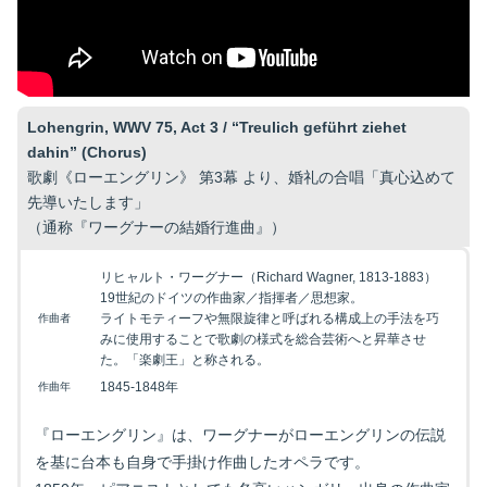
Lohengrin, WWV 75, Act 3 / “Treulich geführt ziehet
dahin” (Chorus)
歌劇《ローエングリン》 第3幕 より、婚礼の合唱「真心込めて
先導いたします」
（通称『ワーグナーの結婚行進曲』）
リヒャルト・ワーグナー（Richard Wagner, 1813-1883）
19世紀のドイツの作曲家／指揮者／思想家。
ライトモティーフや無限旋律と呼ばれる構成上の手法を巧
作曲者
みに使用することで歌劇の様式を総合芸術へと昇華させ
た。「楽劇王」と称される。
1845-1848年
作曲年
『ローエングリン』は、ワーグナーがローエングリンの伝説
を基に台本も自身で手掛け作曲したオペラです。