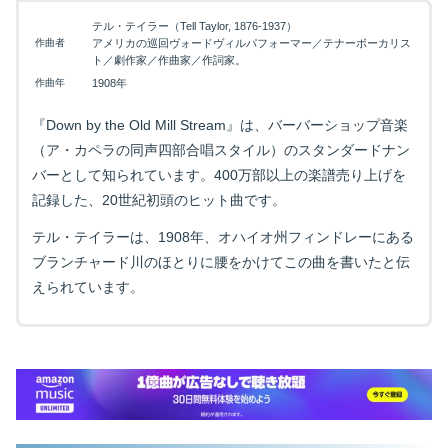
テル・テイラー（Tell Taylor, 1876-1937）
作曲者
アメリカの巡回ヴォードヴィルパフォーマー／テナーボーカリス
ト／劇作家／作曲家／作詞家。
作曲年
1908年
『Down by the Old Mill Stream』は、バーバーショップ音楽
（ア・カペラの同声四部合唱スタイル）のスタンダードナン
バーとして知られています。400万部以上の楽譜売り上げを
記録した、20世紀初頭のヒット曲です。
テル・テイラーは、1908年、オハイオ州フィンドレーにある
ブランチャード川のほとりに腰をかけてこの曲を書いたと伝
えられています。