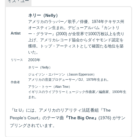
イズ・ユー
ネリー（Nelly）
アメリカのラッパー／歌手／俳優、1974年テキサス州
オースティン生まれ。デビューアルバム『カントリ
Artist
ー・グラマー』(2000) が全世界で1000万枚以上を売り
上げ、アメリカレコード協会からダイヤモンド認定を
獲得。トップ・アーティストとして確固たる地位を築
いた。
2003年
リリース
ネリー（Nelly）
ジェイソン・エパーソン（Jason Epperson）
アメリカの音楽プロデューサー／DJ、1978年生まれ。
作曲者
アラン・トゥー（Alan Tew）
イギリスのライブラリーミュージック作曲家／編曲家、1930年生
まれ。
『Iz U』には、アメリカのリアリティ法廷番組『The
People’s Court』のテーマ曲
『The Big One』
(1976) がサン
プリングされています。