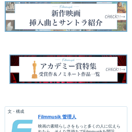
ブ・オナーを任さ
ら2年後の騒動を
消えた花ムコと史
ィー翌日、記憶
れたアニーが巻き
描いたコメディ作
上最悪の二日酔
なくなった男た
起こす騒動を描い
品です。前作から
い』から2年後、
が騒動を起こす
たコメディ映画で
引き続きトッド・
スチュの結婚式の
メディ映画です
す。『SPY/スパ
フィ…
ためにタ…
トッド・フィリ
イ』のポー…
ッ…
文・構成
Filmmusik 管理人
映画の素晴らしさをもっと多くの人に伝えら
れたら…そんな気持ちでFilmmusikを開設。