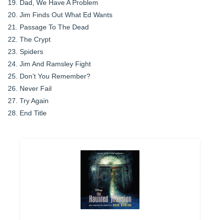
19. Dad, We Have A Problem
20. Jim Finds Out What Ed Wants
21. Passage To The Dead
22. The Crypt
23. Spiders
24. Jim And Ramsley Fight
25. Don’t You Remember?
26. Never Fail
27. Try Again
28. End Title