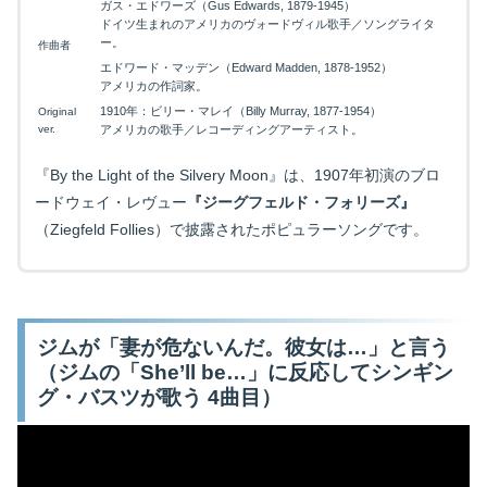
ガス・エドワーズ（Gus Edwards, 1879-1945）
ドイツ生まれのアメリカのヴォードヴィル歌手／ソングライタ
ー。
作曲者
エドワード・マッデン（Edward Madden, 1878-1952）
アメリカの作詞家。
1910年：ビリー・マレイ（Billy Murray, 1877-1954）
Original
ver.
アメリカの歌手／レコーディングアーティスト。
『By the Light of the Silvery Moon』は、1907年初演のブロ
ードウェイ・レヴュー
『ジーグフェルド・フォリーズ』
（Ziegfeld Follies）で披露されたポピュラーソングです。
ジムが「妻が危ないんだ。彼女は…」と言う
（ジムの「She’ll be…」に反応してシンギン
グ・バスツが歌う 4曲目）