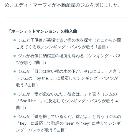
め、エディ・マーフィが不動産屋のジムを演じました。
『ホーンテッドマンション』の挿入曲
ジムと子供達が墓場で古い樫の木を探す（どこからか聞
こえてくる歌／シンギング・バスツが歌う 1曲目）
ジムが石像に納棺堂の場所を尋ねる（シンギング・バス
ツが歌う 2曲目）
ジムが「目印は古い樫の木の下だ。そばには…」と言う
（ジムの「by the…」に反応してシンギング・バスツが
歌う 3曲目）
ジムが「妻が危ないんだ。彼女は…」と言う（ジムの
「She’ll be…」に反応してシンギング・バスツが歌う 4
曲目）
ジムが「鍵を探しているんだ。鍵だよ」と言う（ジムの
「key」に反応して歌詞の “sea” を “key” に替えてシンギ
ング・バスツが歌う 5曲目）