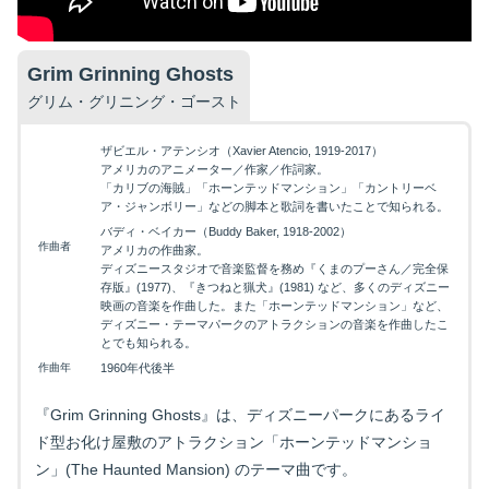
Grim Grinning Ghosts
グリム・グリニング・ゴースト
ザビエル・アテンシオ（Xavier Atencio, 1919-2017）
アメリカのアニメーター／作家／作詞家。
「カリブの海賊」「ホーンテッドマンション」「カントリーベ
ア・ジャンボリー」などの脚本と歌詞を書いたことで知られる。
バディ・ベイカー（Buddy Baker, 1918-2002）
作曲者
アメリカの作曲家。
ディズニースタジオで音楽監督を務め『くまのプーさん／完全保
存版』(1977)、『きつねと猟犬』(1981) など、多くのディズニー
映画の音楽を作曲した。また「ホーンテッドマンション」など、
ディズニー・テーマパークのアトラクションの音楽を作曲したこ
とでも知られる。
作曲年
1960年代後半
『Grim Grinning Ghosts』は、ディズニーパークにあるライ
ド型お化け屋敷のアトラクション「ホーンテッドマンショ
ン」(The Haunted Mansion) のテーマ曲です。