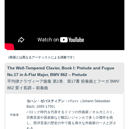
（映画とは異なるアーティストによる演奏です）
The Well-Tempered Clavier, Book I: Prelude and Fugue
No.17 in A-Flat Major, BWV 862 – Prelude
平均律クラヴィーア曲集 第1巻、第17番 前奏曲とフーガ BWV
862 変イ長調 – 前奏曲
ヨハン・ゼバスティアン・バッハ
（Johann Sebastian
Bach, 1685-1750）
バロック時代を代表するドイツの作曲家／オルガニスト。
作曲者
宗教音楽や器楽曲など幅広いジャンルで多くの傑作を残
し、西洋音楽の歴史の中で最も偉大な作曲家の一人と評さ
れる。