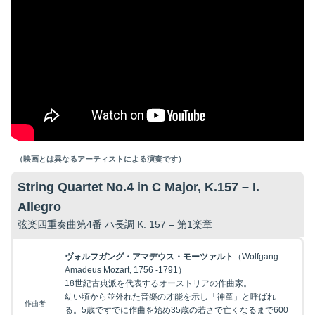
（映画とは異なるアーティストによる演奏です）
String Quartet No.4 in C Major, K.157 – I.
Allegro
弦楽四重奏曲第4番 ハ長調 K. 157 – 第1楽章
ヴォルフガング・アマデウス・モーツァルト
（Wolfgang
Amadeus Mozart, 1756 -1791）
18世紀古典派を代表するオーストリアの作曲家。
幼い頃から並外れた音楽の才能を示し「神童」と呼ばれ
作曲者
る。5歳ですでに作曲を始め35歳の若さで亡くなるまで600