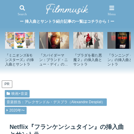
映画×音楽
特集記事
Search
Menu
ー 挿入曲とサントラ紹介記事の一覧はコチラから！ー
『ミニオンズ&モ
『スパイダーマ
『プラダを着た悪
『ランニング・
ンスターズ』の挿
ン：ブランド・ニ
魔２』の挿入曲と
ン』の挿入曲と
入曲とサントラ
ュー・デイ』の挿
サントラ
ントラ
入曲とサントラ
PR
映画×音楽
音楽担当：アレクサンドル・デスプラ（Alexandre Desplat）
2020年〜
Netflix『フランケンシュタイン』の挿入曲