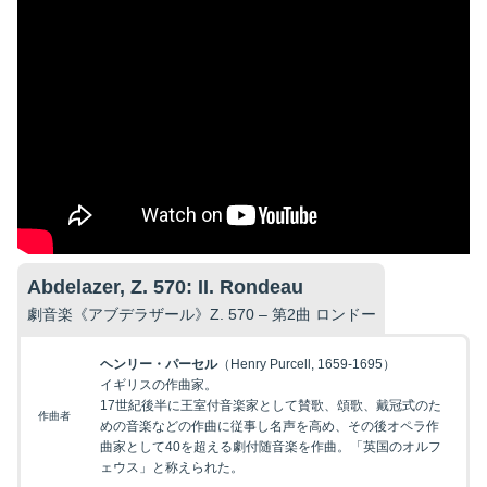
Abdelazer, Z. 570: II. Rondeau
劇音楽《アブデラザール》Z. 570 – 第2曲 ロンドー
ヘンリー・パーセル
（Henry Purcell, 1659-1695）
イギリスの作曲家。
17世紀後半に王室付音楽家として賛歌、頌歌、戴冠式のた
作曲者
めの音楽などの作曲に従事し名声を高め、その後オペラ作
曲家として40を超える劇付随音楽を作曲。「英国のオルフ
ェウス」と称えられた。