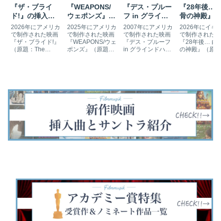
『ザ・ブライ
『WEAPONS/
『デス・プルー
『28年後… 
ド!』の挿入曲
ウェポンズ』の
フ in グライン
骨の神殿』の
とサントラ
挿入曲とサント
ドハウス』の挿
入曲とサント
2026年にアメリカ
2025年にアメリカ
2007年にアメリカ
2026年にイギ
ラ
入曲とサントラ
で制作された映画
で制作された映画
で制作された映画
で制作された映
『ザ・ブライド!』
『WEAPONS/ウェ
『デス・プルーフ
『28年後… 白
（原題：The
ポンズ』（原題：
in グラインドハウ
の神殿』（原題
Bride!）は、メア
Weapons）は、ペ
ス』（原題：
28 Years Later:
映画を探す
リー・シェリーの
ンシルベニア州の
Death Proof）
The Bone
小説『フランケン
田舎町に暮らす子
は、8人の女性た
Temple）は、
シュタイン』をベ
供達17人が深夜に
ちと耐死仕様（デ
ビ映画『28日
ースとしたゴシッ
失踪することで起
ス・プルーフ）の
後…』シリーズ
下記を選択して絞り込み検索もできます
クロマンス映画で
こる騒動を描いた
車を操る男、スタ
3作目『28年
す。ジェシー・バ
ホラー映画です。
ントマン・マイク
後…』の続編で
ックリーがブライ
『バーバリアン』
との騒動を描いた
す。『キャンデ
ド、クリスチャ
のザック・クレッ
カーアクション・
マン』のニア・
ン・ベールがフラ
ガーが、監督・…
ホラー映画です。
コスタが…
ンケン…
ク…