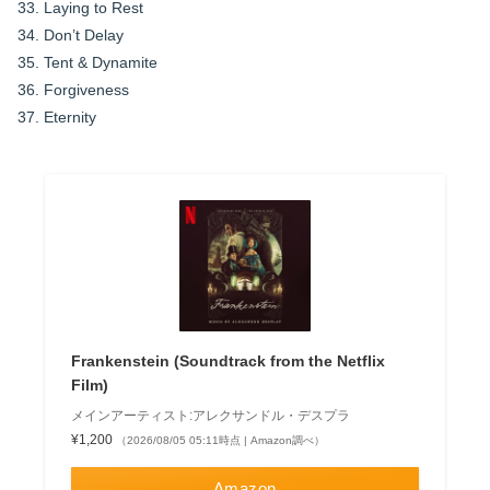
33. Laying to Rest
34. Don’t Delay
35. Tent & Dynamite
36. Forgiveness
37. Eternity
Frankenstein (Soundtrack from the Netflix
Film)
メインアーティスト:アレクサンドル・デスプラ
¥1,200
（2026/08/05 05:11時点 | Amazon調べ）
Amazon