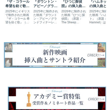
『ザ・コラール
『ダウントン・
『ひつじ探偵
『ハムネット
希望を紡ぐ歌』
アビー／グラン
団』の挿入曲と
の挿入曲とサ
の挿入曲とサン
ドフィナーレ』
サントラ
トラ
2025年にイギリス
2025年に制作され
2026年に制作され
2025年に制作
トラ
の挿入曲とサン
で制作された映画
た映画『ダウント
た映画『ひつじ探
た映画『ハムネ
『ザ・コラール 希
ン・アビー／グラ
偵団』（原題：
ト』（原題：
トラ
望を紡ぐ歌』（原
ンドフィナーレ』
The Sheep
Hamnet）は、
題：The Choral）
（原題：Downton
Detectives）は、
ィリアム・シェ
は、第1次世界大
Abbey: The Grand
イギリスの片田舎
クスピアとアグ
戦下のイギリス、
Finale）は、人気
で羊飼いが殺さ
ス・ハサウェイ
ヨークシャーを舞
テレビシリーズの
れ、羊たちが解決
息子ハムネット
台に存続の危機に
劇場版3作目で
に向け奮闘するコ
死をテーマとし
陥っていた合唱団
す。1930年、長女
メディ／サスペン
マギー・オファ
が偏屈な指揮者を
メアリーの離婚や
ス映画です。ヒュ
レルの同名小説
迎えあらたな試み
パットモアの引退
ー・ジャックマン
映画化作品です
に挑戦する音楽映
などを通し…
が羊飼いのジョー
クロエ・ジャオ
画です。『英国
ジ役を演じまし
監督をつとめま
万…
た。…
た。第98回…