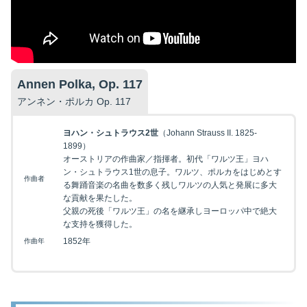
Annen Polka, Op. 117
アンネン・ポルカ Op. 117
ヨハン・シュトラウス2世
（Johann Strauss II. 1825-
1899）
オーストリアの作曲家／指揮者。初代「ワルツ王」ヨハ
ン・シュトラウス1世の息子。ワルツ、ポルカをはじめとす
作曲者
る舞踊音楽の名曲を数多く残しワルツの人気と発展に多大
な貢献を果たした。
父親の死後「ワルツ王」の名を継承しヨーロッパ中で絶大
な支持を獲得した。
1852年
作曲年