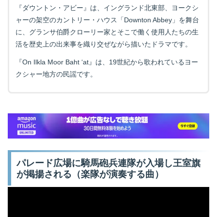
『ダウントン・アビー』は、イングランド北東部、ヨークシ
ャーの架空のカントリー・ハウス「Downton Abbey」を舞台
に、グランサ伯爵クローリー家とそこで働く使用人たちの生
活を歴史上の出来事を織り交ぜながら描いたドラマです。
『On Ilkla Moor Baht ‘at』は、19世紀から歌われているヨー
クシャー地方の民謡です。
パレード広場に騎馬砲兵連隊が入場し王室旗
が掲揚される（楽隊が演奏する曲）