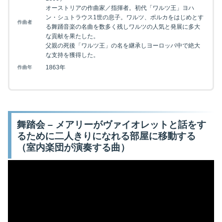
オーストリアの作曲家／指揮者。初代「ワルツ王」ヨハ
ン・シュトラウス1世の息子。ワルツ、ポルカをはじめとす
作曲者
る舞踊音楽の名曲を数多く残しワルツの人気と発展に多大
な貢献を果たした。
父親の死後「ワルツ王」の名を継承しヨーロッパ中で絶大
な支持を獲得した。
1863年
作曲年
舞踏会 – メアリーがヴァイオレットと話をす
るために二人きりになれる部屋に移動する
（室内楽団が演奏する曲）