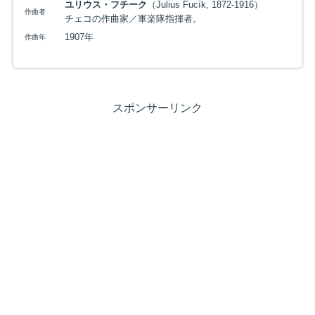
ユリウス・フチーク
（Julius Fucík, 1872-1916）
作曲者
チェコの作曲家／軍楽隊指揮者。
1907年
作曲年
スポンサーリンク