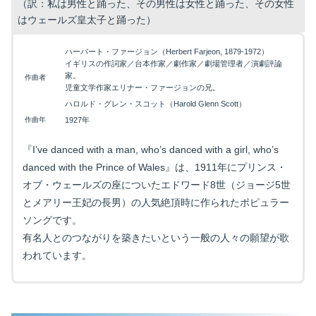
（訳：私は男性と踊った、その男性は女性と踊った、その女性
はウェールズ皇太子と踊った）
ハーバート・ファージョン（Herbert Farjeon, 1879-1972）
イギリスの作詞家／台本作家／劇作家／劇場管理者／演劇評論
家。
作曲者
児童文学作家エリナー・ファージョンの兄。
ハロルド・グレン・スコット（Harold Glenn Scott）
作曲年
1927年
『I’ve danced with a man, who’s danced with a girl, who’s
danced with the Prince of Wales』は、1911年にプリンス・
オブ・ウェールズの座についたエドワード8世（ジョージ5世
とメアリー王妃の長男）の人気絶頂時に作られたポピュラー
ソングです。
有名人とのつながりを築きたいという一般の人々の願望が歌
われています。