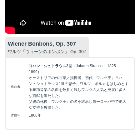
Wiener Bonbons, Op. 307
ワルツ「ウィーンのボンボン」 Op. 307
ヨハン・シュトラウス2世
（Johann Strauss II. 1825-
1899）
オーストリアの作曲家／指揮者。初代「ワルツ王」ヨハ
ン・シュトラウス1世の息子。ワルツ、ポルカをはじめとす
作曲者
る舞踊音楽の名曲を数多く残しワルツの人気と発展に多大
な貢献を果たした。
父親の死後「ワルツ王」の名を継承しヨーロッパ中で絶大
な支持を獲得した。
1866年
作曲年