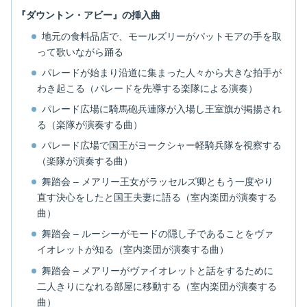
『ダウントン・アビー』の挿入曲
地元の食料品店で、モールズリーがパットモアの手を取
って歌いながら踊る
パレードが始まり沿道に集まった人々から大きな拍手が
わき起こる（パレードを先導する楽隊による演奏）
パレード広場に騎馬砲兵連隊が入場し王室旗が掲揚され
る（楽隊が演奏する曲）
パレード広場で国王がヨークシャー軽騎兵隊を視察する
（楽隊が演奏する曲）
舞踏会 – メアリー王女がラッセルズ卿ともう一度やり
直す決心をしたと国王夫妻に語る（室内楽団が演奏する
曲）
舞踏会 – ルーシーがモードの隠し子であることをヴァ
イオレットが知る（室内楽団が演奏する曲）
舞踏会 – メアリーがヴァイオレットと話をするために
二人きりになれる部屋に移動する（室内楽団が演奏する
曲）