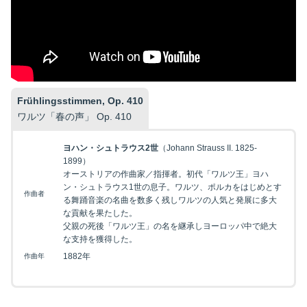
Frühlingsstimmen, Op. 410
ワルツ「春の声」 Op. 410
ヨハン・シュトラウス2世
（Johann Strauss II. 1825-
1899）
オーストリアの作曲家／指揮者。初代「ワルツ王」ヨハ
ン・シュトラウス1世の息子。ワルツ、ポルカをはじめとす
作曲者
る舞踊音楽の名曲を数多く残しワルツの人気と発展に多大
な貢献を果たした。
父親の死後「ワルツ王」の名を継承しヨーロッパ中で絶大
な支持を獲得した。
1882年
作曲年