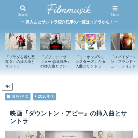
映画×音楽
特集記事
Search
Menu
ー 挿入曲とサントラ紹介記事の一覧はコチラから！ー
『プラダを着た悪
『プリミティヴ・
『ミニオンズ&モ
『スパイダーマ
魔２』の挿入曲と
ウォー 恐竜戦争』
ンスターズ』の挿
ン：ブランド・
サントラ
の挿入曲とサント
入曲とサントラ
ュー・デイ』の
ラ
入曲とサントラ
PR
映画×音楽
2010年代
映画『ダウントン・アビー』の挿入曲とサ
ントラ