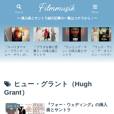
映画×音楽
特集記事
Search
Menu
ー 挿入曲とサントラ紹介記事の一覧はコチラから！ー
『スパイダーマ
『プラダを着た悪
『ランニング・マ
『ワンス・アポ
ン：ブランド・ニ
魔２』の挿入曲と
ン』の挿入曲とサ
ン・ア・タイム
ュー・デイ』の挿
サントラ
ントラ
イン・ハリウッ
入曲とサントラ
ド』の挿入曲と
ントラ
ヒュー・グラント（Hugh
Grant）
『フォー・ウェディング』の挿入
映画×音楽
曲とサントラ