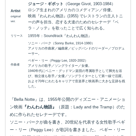
ジョージ・ギボット
（George Givot, 1903-1984）
ロシア生まれのアメリカのコメディアン／俳優。
Artist
映画『わんわん物語』(1955) でレストランの主人トニ
original
ver.
ーの声を担当、恋する犬達のためのセレナーデ『ベ
ラ・ノッテ』を歌ったことで広く知られる。
1955年：Soundtrack『わんわん物語』
リリース
ソニー・バーク（Sonny Burke, 1914-1980）
アメリカの作曲家／編曲家／ビッグバンドのリーダー／プロデュ
ーサー。
ペギー・リー（Peggy Lee, 1920-2002）
作曲者
アメリカの歌手／ソングライター／女優。
1940年代にベニー・グッドマン楽団の専属歌手として脚光を浴
び、独立後も歌手／女優／ソングライターとして第一線で活躍。
およそ70年にわたるキャリアで音楽界と映画界に大きな足跡を残
した。
『Bella Notte』は、1955年公開のディズニー・アニメーショ
ン映画
『わんわん物語』
（原題：Lady and the Tramp）のた
めに作られたセレナーデです。
ソニー・バークが曲を書き、20世紀を代表する女性歌手ペギ
ー・リー（Peggy Lee）が歌詞を書きました。 ペギー・リー