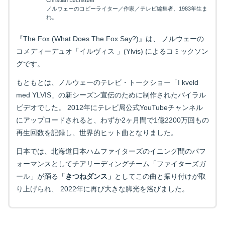
Christian Løchstøer
ノルウェーのコピーライター／作家／テレビ編集者、1983年生ま
れ。
『The Fox (What Does The Fox Say?)』は、 ノルウェーの
コメディーデュオ「イルヴィス 」(Ylvis) によるコミックソン
グです。
もともとは、ノルウェーのテレビ・トークショー「I kveld
med YLVIS」の新シーズン宣伝のために制作されたバイラル
ビデオでした。 2012年にテレビ局公式YouTubeチャンネル
にアップロードされると、わずか2ヶ月間で1億2200万回もの
再生回数を記録し、世界的ヒット曲となりました。
日本では、北海道日本ハムファイターズのイニング間のパフ
ォーマンスとしてチアリーディングチーム「ファイターズガ
ール」が踊る
「きつねダンス」
としてこの曲と振り付けが取
り上げられ、 2022年に再び大きな脚光を浴びました。