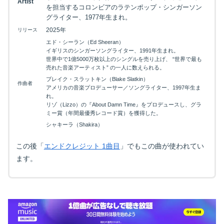
Artist
を担当するコロンビアのラテンポップ・シンガーソン
グライター、1977年生まれ。
2025年
リリース
エド・シーラン（Ed Sheeran）
イギリスのシンガーソングライター、1991年生まれ。
世界中で1億5000万枚以上のシングルを売り上げ、 “世界で最も
売れた音楽アーティスト” の一人に数えられる。
ブレイク・スラットキン（Blake Slatkin）
作曲者
アメリカの音楽プロデューサー／ソングライター、1997年生ま
れ。
リゾ（Lizzo）の『About Damn Time』をプロデュースし、グラ
ミー賞（年間最優秀レコード賞）を獲得した。
シャキーラ（Shakira）
この後「
エンドクレジット 1曲目
」でもこの曲が使われてい
ます。