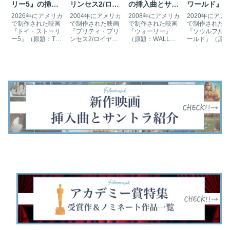
リー5』の挿入
リンセス2/ロイ
の挿入曲とサン
ワールド』の
曲とサントラ
ヤル・ウェディ
トラ
入曲とサント
2026年にアメリカ
2004年にアメリカ
2008年にアメリカ
2020年にアメ
ング』の挿入曲
で制作された映画
で制作された映画
で制作された映画
で制作された映
『トイ・ストーリ
『プリティ・プリ
『ウォーリー』
『ソウルフル・
とサントラ
ー5』（原題：Toy
ンセス2/ロイヤ
（原題：WALL・
ールド』（原題
Story 5）は、ボニ
ル・ウェディン
E）は、29世紀の
Soul）は、人
ーの元に届いたタ
グ』（原題：The
荒れ果てた地球で
なる前のソウル
ブレット "リリー
Princess Diaries
孤独に暮らすロボ
（魂）の世界に
パッド" の登場に
2: Royal
ットのウォーリー
い込んだ音楽教
より、立場が危う
Engagement）
がロボットのイヴ
の冒険を描いた
くなるジェシーら
は、前作から5年
に出会い宇宙に飛
ニメ映画です。
おもちゃが巻き起
後、21歳となった
び出すアドベンチ
ェイミー・フォ
こす騒動を描いた
ミアがジェノヴィ
ャー映画です。デ
クスがジョー・
ピクサー制作のア
ア王国の女王に…
ィズニー＆ピクサ
ードナーの声を
ニメ映画で…
ーが制作しまし
当しました。第
た。第81回…
回アカデ…