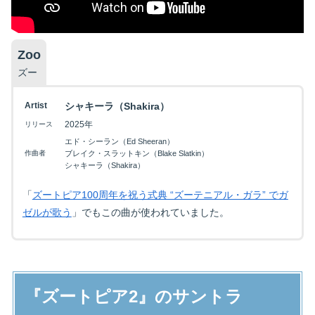
Zoo
映画を探す
ズー
Artist
シャキーラ（Shakira）
下記を選択して絞り込み検索もできます
2025年
リリース
エド・シーラン（Ed Sheeran）
作曲者
ブレイク・スラットキン（Blake Slatkin）
シャキーラ（Shakira）
「
ズートピア100周年を祝う式典 “ズーテニアル・ガラ” でガ
ゼルが歌う
」でもこの曲が使われていました。
『ズートピア2』のサントラ