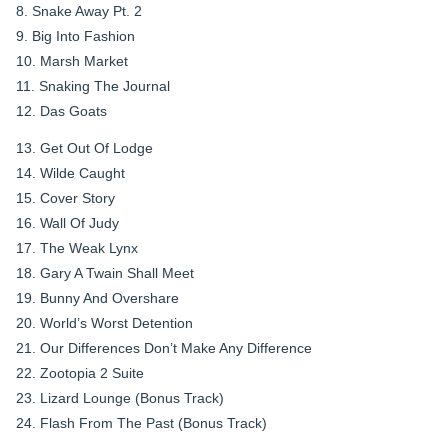
8. Snake Away Pt. 2
9. Big Into Fashion
10. Marsh Market
11. Snaking The Journal
12. Das Goats
13. Get Out Of Lodge
14. Wilde Caught
15. Cover Story
16. Wall Of Judy
17. The Weak Lynx
18. Gary A Twain Shall Meet
19. Bunny And Overshare
20. World’s Worst Detention
21. Our Differences Don’t Make Any Difference
22. Zootopia 2 Suite
23. Lizard Lounge (Bonus Track)
24. Flash From The Past (Bonus Track)