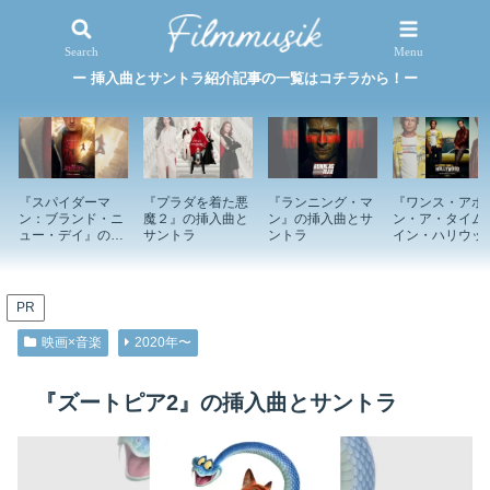
映画×音楽
特集記事
Search
Menu
ー 挿入曲とサントラ紹介記事の一覧はコチラから！ー
『スパイダーマ
『プラダを着た悪
『ランニング・マ
『ワンス・アポ
ン：ブランド・ニ
魔２』の挿入曲と
ン』の挿入曲とサ
ン・ア・タイム
ュー・デイ』の挿
サントラ
ントラ
イン・ハリウッ
入曲とサントラ
ド』の挿入曲と
ントラ
PR
映画×音楽
2020年〜
『ズートピア2』の挿入曲とサントラ