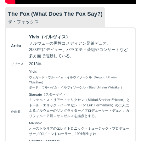
The Fox (What Does The Fox Say?)
ザ・フォックス
Ylvis（イルヴィス）
ノルウェーの男性コメディアン兄弟デュオ。
Artist
2000年にデビュー、バラエティ番組やコンサートなど
多方面で活動している。
2013年
リリース
Ylvis
ヴェガード・ウルハイム・イルヴィソーケル（Vegard Urheim
Ylvisåker）
ボード・ウルハイム・イルヴィソーケル（Bård Urheim Ylvisåker）
Stargate（スターゲイト）
ミッケル・ストリアー・エリクセン（Mikkel Storleer Eriksen）と
トール・エリック・ハーマセン（Tor Erik Hermansen）の二人に
よるノルウェーのソングライター／プロデューサー・デュオ。カ
作曲者
リフォルニア州ロサンゼルスを拠点とする。
M4Sonic
オーストラリアのエレクトロニック・ミュージック・プロデュー
サー／DJ／コントローラー、1991年生まれ。