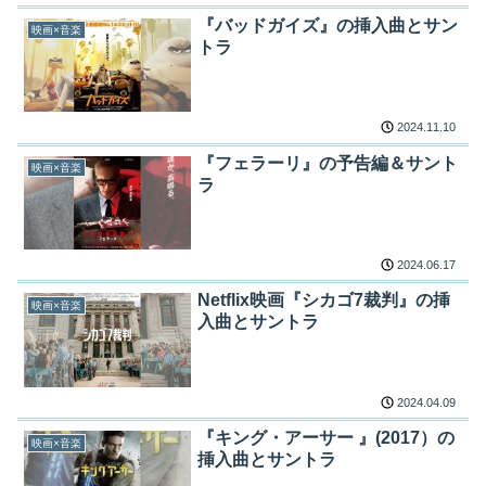
『バッドガイズ』の挿入曲とサン
映画×音楽
トラ
2024.11.10
『フェラーリ』の予告編＆サント
映画×音楽
ラ
2024.06.17
Netflix映画『シカゴ7裁判』の挿
映画×音楽
入曲とサントラ
2024.04.09
『キング・アーサー 』(2017）の
映画×音楽
挿入曲とサントラ