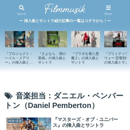
映画×音楽
特集記事
Search
Menu
ー 挿入曲とサントラ紹介記事の一覧はコチラから！ー
『プロジェクト・
『さよなら、僕の
『プラダを着た悪
『プリミティヴ
ヘイル・メアリ
英雄』の挿入曲と
魔２』の挿入曲と
ウォー 恐竜戦争
ー』の挿入曲とサ
サントラ
サントラ
の挿入曲とサン
ントラ
ラ
音楽担当：ダニエル・ペンバー
トン（Daniel Pemberton）
『マスターズ・オブ・ユニバー
映画×音楽
ス』の挿入曲とサントラ