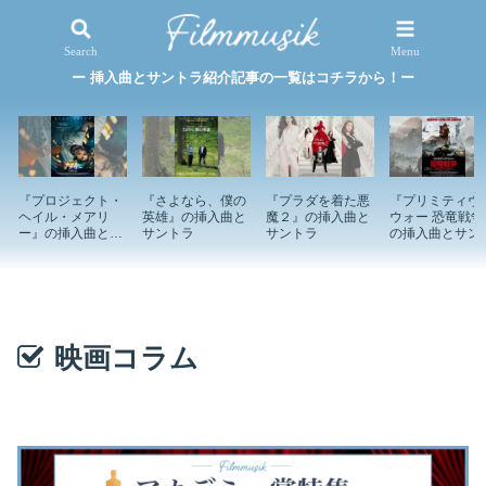
映画×音楽
特集記事
Search
Menu
ー 挿入曲とサントラ紹介記事の一覧はコチラから！ー
『プロジェクト・
『さよなら、僕の
『プラダを着た悪
『プリミティヴ
ヘイル・メアリ
英雄』の挿入曲と
魔２』の挿入曲と
ウォー 恐竜戦争
ー』の挿入曲とサ
サントラ
サントラ
の挿入曲とサン
ントラ
ラ
映画コラム