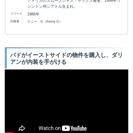
アメリカのスムーズジャズ・サックス奏者、1956年ワ
シントン州シアトル生まれ。
リリース
1986年
作曲者
ケニー・G（Kenny G）
バドがイーストサイドの物件を購入し、ダリ
アンが内装を手がける