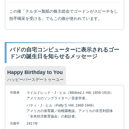
この後「テルダー製紙の株主総会でゴードンがスピーチをし
拍手喝采を受ける」でもこの曲が使われています。
バドの自宅コンピューターに表示されるゴー
ドンの誕生日を知らせるメッセージ
Happy Birthday to You
ハッピーバースデートゥーユー
作曲者
マイルドレッド・J・ヒル（Mildred J. Hill, 1859-1916）
アメリカのソングライター／音楽学者。
パティ・J・ヒル（Patty S. Hill, 1868-1946）
アメリカの保育園／幼稚園教諭。アメリカの非営利団体
「全米幼児教育協会」の創設者。
出版年
1917年