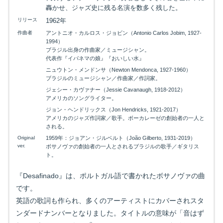
轟かせ、ジャズ史に残る名演を数多く残した。
リリース
1962年
作曲者
アントニオ・カルロス・ジョビン（Antonio Carlos Jobim, 1927-
1994）
ブラジル出身の作曲家／ミュージシャン。
代表作『イパネマの娘』『おいしい水』
ニュウトン・メンドンサ（Newton Mendonca, 1927-1960）
ブラジルのミュージシャン／作曲家／作詞家。
ジェシー・カヴァナー（Jessie Cavanaugh, 1918-2012）
アメリカのソングライター。
ジョン・ヘンドリックス（Jon Hendricks, 1921-2017）
アメリカのジャズ作詞家／歌手。ボーカレーゼの創始者の一人と
される。
Original
1959年：ジョアン・ジルベルト（João Gilberto, 1931-2019）
ver.
ボサノヴァの創始者の一人とされるブラジルの歌手／ギタリス
ト。
『Desafinado』は、ポルトガル語で書かれたボサノヴァの曲
です。
英語の歌詞も作られ、多くのアーティストにカバーされスタ
ンダードナンバーとなりました。タイトルの意味が「音はず