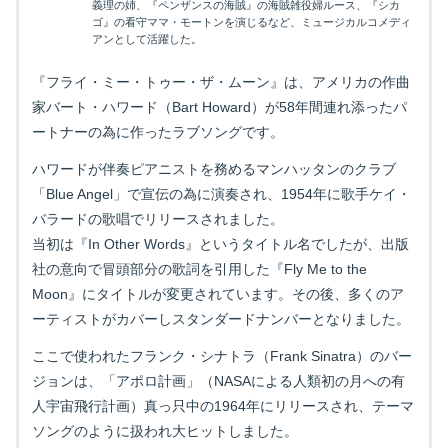
義理の姉、『ペンザンスの海賊』の海賊雑役婦ルース、『シカ
ゴ』の看守ママ・モートンを演じるなど、ミュージカルコメディ
アンとして活躍した。
『フライ・ミー・トゥー・ザ・ムーン』は、アメリカの作曲
家バート・ハワード（Bart Howard）が58年間連れ添ったパ
ートナーの為に作ったラブソングです。
ハワードが伴奏ピアニストを務めるマンハッタンのクラブ
「Blue Angel」で宣伝の為に演奏され、1954年に歌手ケイ・
バラードの歌唱でリリースされました。
当初は『In Other Words』というタイトル名でしたが、出版
社の意向で冒頭部分の歌詞を引用した『Fly Me to the
Moon』にタイトルが変更されています。その後、多くのア
ーティストがカバーしスタンダードナンバーとなりました。
ここで使われたフランク・シナトラ（Frank Sinatra）のバー
ジョンは、「アポロ計画」（NASAによる人類初の月への有
人宇宙飛行計画）真っ只中の1964年にリリースされ、テーマ
ソングのように扱われ大ヒットしました。