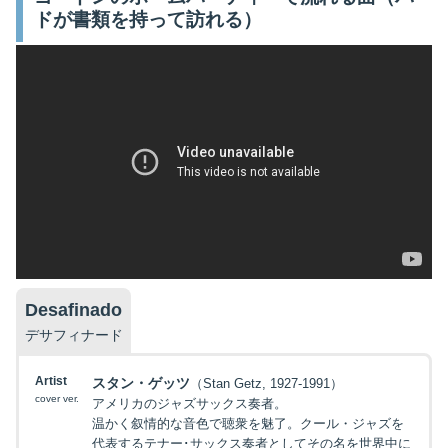
ドが書類を持って訪れる）
Desafinado
デサフィナード
Artist
スタン・ゲッツ
（Stan Getz, 1927-1991）
cover ver.
アメリカのジャズサックス奏者。
温かく叙情的な音色で聴衆を魅了。クール・ジャズを
代表するテナー･サックス奏者としてその名を世界中に