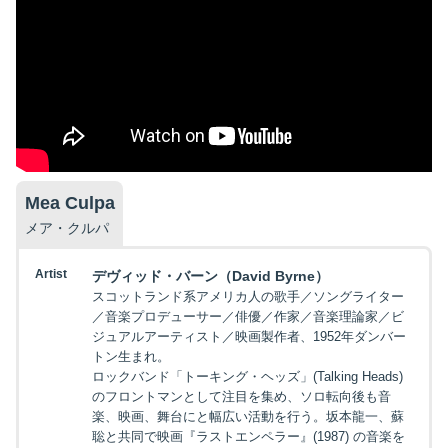
Mea Culpa
メア・クルパ
Artist
デヴィッド・バーン（David Byrne）
スコットランド系アメリカ人の歌手／ソングライター
／音楽プロデューサー／俳優／作家／音楽理論家／ビ
ジュアルアーティスト／映画製作者、1952年ダンバー
トン生まれ。
ロックバンド「トーキング・ヘッズ」(Talking Heads)
のフロントマンとして注目を集め、ソロ転向後も音
楽、映画、舞台にと幅広い活動を行う。坂本龍一、蘇
聡と共同で映画『ラストエンペラー』(1987) の音楽を