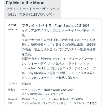
Fly Me to the Moon
フライ・ミー・トゥー・ザ・ムーン
（邦訳：私を月に連れて行って）
Artist
フランク・シナトラ
（Frank Sinatra, 1915-1998）
cover ver.
イタリア系アメリカ人のエンターテイナー／歌手／俳
優。
クルーナーボイスと呼ばれる歌声で多くのファンを獲
得し、映画俳優としても数多くの映画に出演。1953年
の映画『地上より永遠に』ではアカデミー助演男優賞
を受賞。
1950年代から60年代にかけては、ディーン・マーティ
ン、サミー・デイヴィスJr.らと「ラット・パック」
（The Rat Pack）と呼ばれるエンターテインメントグ
ループを組み幅広い分野で活躍、ショービジネス界の
カリスマ的スターとして一時代を築いた。
リリース
1964年
作曲者
バート・ハワード（Bart Howard, 1915-2004）
アメリカの作曲家／ソングライター。
Original
1954年：ケイ・バラード（Kaye Ballard, 1925-2019）
ver.
アメリカの女優／コメディアン／歌手。『シンデレラ』の邪悪な