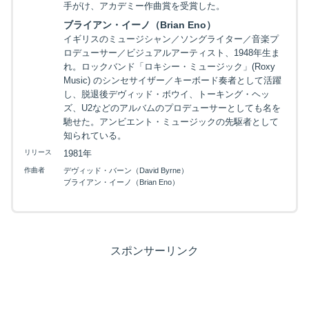
手がけ、アカデミー作曲賞を受賞した。
ブライアン・イーノ（Brian Eno）
イギリスのミュージシャン／ソングライター／音楽プ
ロデューサー／ビジュアルアーティスト、1948年生ま
れ。ロックバンド「ロキシー・ミュージック」(Roxy
Music) のシンセサイザー／キーボード奏者として活躍
し、脱退後デヴィッド・ボウイ、トーキング・ヘッ
ズ、U2などのアルバムのプロデューサーとしても名を
馳せた。アンビエント・ミュージックの先駆者として
知られている。
リリース
1981年
作曲者
デヴィッド・バーン（David Byrne）
ブライアン・イーノ（Brian Eno）
スポンサーリンク