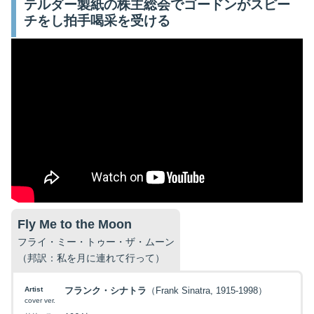
テルダー製紙の株主総会でゴードンがスピー
チをし拍手喝采を受ける
Fly Me to the Moon
フライ・ミー・トゥー・ザ・ムーン
（邦訳：私を月に連れて行って）
Artist
フランク・シナトラ
（Frank Sinatra, 1915-1998）
cover ver.