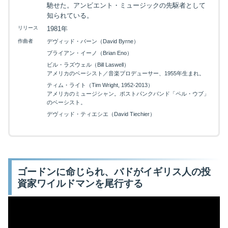
馳せた。アンビエント・ミュージックの先駆者として
知られている。
リリース
1981年
作曲者
デヴィッド・バーン（David Byrne）
ブライアン・イーノ（Brian Eno）
ビル・ラズウェル（Bill Laswell）
アメリカのベーシスト／音楽プロデューサー、1955年生まれ。
ティム・ライト（Tim Wright, 1952-2013）
アメリカのミュージシャン。ポストパンクバンド「ペル・ウブ」
のベーシスト。
デヴィッド・ティエシエ（David Tiechier）
ゴードンに命じられ、バドがイギリス人の投
資家ワイルドマンを尾行する