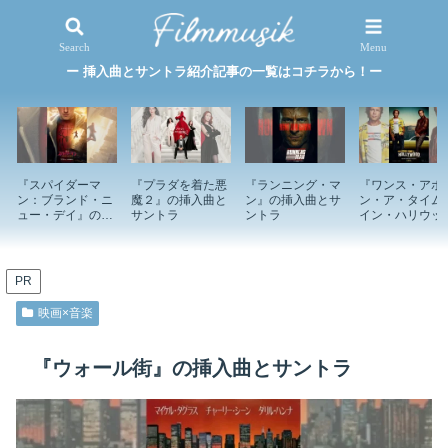
映画×音楽
特集記事
Search
Menu
ー 挿入曲とサントラ紹介記事の一覧はコチラから！ー
『スパイダーマ
『プラダを着た悪
『ランニング・マ
『ワンス・アポ
ン：ブランド・ニ
魔２』の挿入曲と
ン』の挿入曲とサ
ン・ア・タイム
ュー・デイ』の挿
サントラ
ントラ
イン・ハリウッ
入曲とサントラ
ド』の挿入曲と
ントラ
PR
映画×音楽
『ウォール街』の挿入曲とサントラ