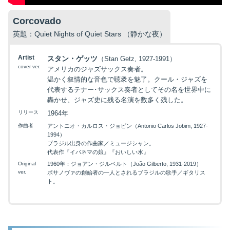
Corcovado
英題：Quiet Nights of Quiet Stars （静かな夜）
映画を探す
Artist
スタン・ゲッツ
（Stan Getz, 1927-1991）
cover ver.
アメリカのジャズサックス奏者。
温かく叙情的な音色で聴衆を魅了。クール・ジャズを
下記を選択して絞り込み検索もできます
代表するテナー･サックス奏者としてその名を世界中に
轟かせ、ジャズ史に残る名演を数多く残した。
リリース
1964年
作曲者
アントニオ・カルロス・ジョビン（Antonio Carlos Jobim, 1927-
1994）
ブラジル出身の作曲家／ミュージシャン。
代表作『イパネマの娘』『おいしい水』
Original
1960年：ジョアン・ジルベルト（João Gilberto, 1931-2019）
ver.
ボサノヴァの創始者の一人とされるブラジルの歌手／ギタリス
ト。