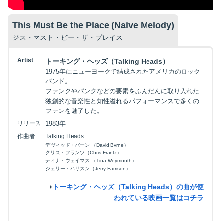
This Must Be the Place (Naive Melody)
ジス・マスト・ビー・ザ・プレイス
Artist
トーキング・ヘッズ（Talking Heads）
1975年にニューヨークで結成されたアメリカのロック
バンド。
ファンクやパンクなどの要素をふんだんに取り入れた
独創的な音楽性と知性溢れるパフォーマンスで多くの
ファンを魅了した。
リリース
1983年
作曲者
Talking Heads
デヴィッド・バーン （David Byrne）
クリス・フランツ（Chris Frantz）
ティナ・ウェイマス （Tina Weymouth）
ジェリー・ハリスン（Jerry Harrison）
トーキング・ヘッズ（Talking Heads）の曲が使
われている映画一覧はコチラ